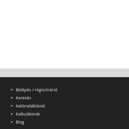
Belépés / regisztráció
Keresés
Kalóriatáblázat
Kalkulátorok
Blog