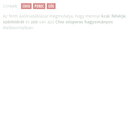
Címkék:
CHIO
PEREC
SÓS
Az fenti
kalóriatáblázat
megmutatja, hogy mennyi
kcal
,
fehérje
,
szénhidrát
és
zsír
van a(z)
Chio sósperec hagyományos
ételben/italban.