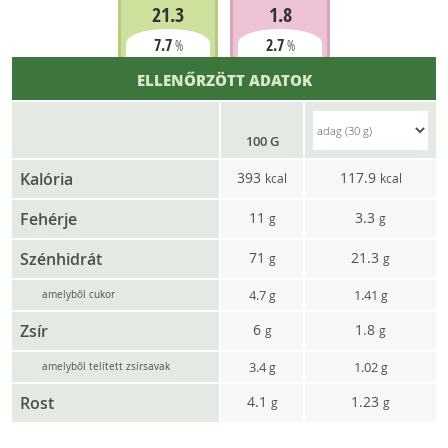
21.3
1.8
7.7
2.7
%
%
ELLENŐRZÖTT ADATOK
100 G
Kalória
393
117.9
kcal
kcal
Fehérje
11
3.3
g
g
Szénhidrát
71
21.3
g
g
4.7
1.41
g
g
amelyből cukor
Zsír
6
1.8
g
g
3.4
1.02
g
g
amelyből telített zsírsavak
Rost
4.1
1.23
g
g