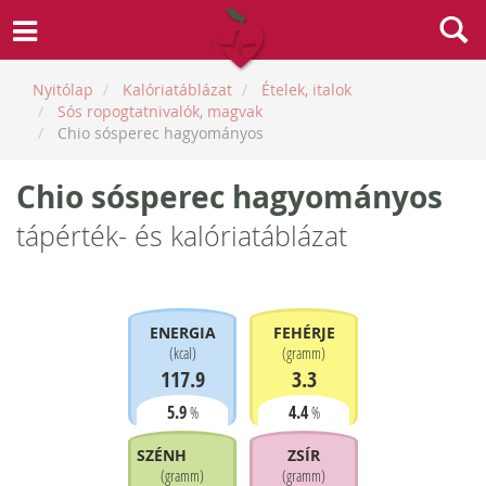
Nyitólap
Kalóriatáblázat
Ételek, italok
Sós ropogtatnivalók, magvak
Chio sósperec hagyományos
Chio sósperec hagyományos
tápérték- és kalóriatáblázat
ENERGIA
FEHÉRJE
(
kcal
)
(
gramm
)
117.9
3.3
5.9
4.4
%
%
SZÉNHIDRÁT
ZSÍR
(
gramm
)
(
gramm
)