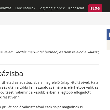
áblázat
Kalkulátorok
Segítség, tippek
Kapcsolat
BLOG
ha valami kérdés merült fel benned, és nem találod a választ,
bázisba
elviheted az adatbázisba a megfelelő űrlap kitöltésével. Ha a
őrzés után a többi felhasználó számára is elérhetővé válik az
is bővítését; valamint a későbbiekben a legtöbb elfogadott
k részt venni.
a privát opció választásával csak saját magadnak is