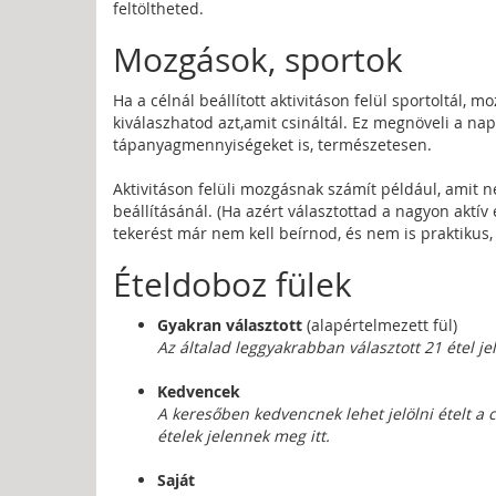
feltöltheted.
Mozgások, sportok
Ha a célnál beállított aktivitáson felül sportoltál, 
kiválaszhatod azt,amit csináltál. Ez megnöveli a nap
tápanyagmennyiségeket is, természetesen.
Aktivitáson felüli mozgásnak számít például, amit n
beállításánál. (Ha azért választottad a nagyon aktív 
tekerést már nem kell beírnod, és nem is praktikus,
Ételdoboz fülek
Gyakran választott
(alapértelmezett fül)
Az általad leggyakrabban választott 21 étel je
Kedvencek
A keresőben kedvencnek lehet jelölni ételt a cs
ételek jelennek meg itt.
Saját