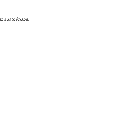
.
i az adatbázisba.