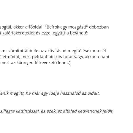
mozogtál, akkor a főoldali "Beírok egy mozgást!" dobozban
i kalóriakeretedet és ezzel együtt a bevihető
em számítottál bele az aktivitásod megítélésekor a cél
életmódot, mert például biciklis futár vagy, akkor a napi
 mert az könnyen félrevezető lehet.)
lenik meg itt, ha már egy ideje használod az oldalt.
illagra kattintással, és ezek, az általad kedvencnek jelölt