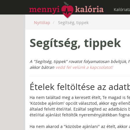
Kalóriat
Nyitólap
Segítség, tippek
Segítség, tippek
A "Segítség, tippek" rovatot folyamatosan bővítjük, 
akkor bátran
vedd fel velünk a kapcsolatot!
Ételek feltöltése az adat
Ha nem találtad meg a keresett ételt, Te magad is f
'Közösbe ajánlom' opciót választod, akkor egy ellen
általad felvitt étel/ital. Ezáltal segíted az adatbáz
étel/ital ajánlást feltöltők nyereményjátékban fogna
Ha nem akarod a "közösbe ajánlani" az ételt, akkor 