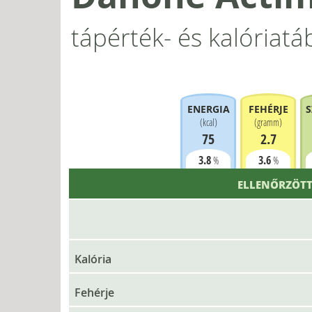
tápérték- és kalóriatá
ENERGIA
FEHÉRJE
S
(
kcal
)
(
gramm
)
75
2.7
3.8
3.6
%
%
ELLENŐRZÖTT
Kalória
Fehérje