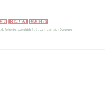
SÍZŰ
JOGHURTITAL
ZSÍRSZEGÉNY
al
,
fehérje
,
szénhidrát
és
zsír
van a(z)
Danone