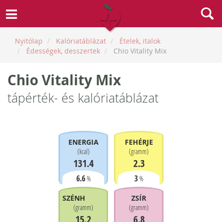
Nyitólap
Kalóriatáblázat
Ételek, italok
Édességek, desszertek
Chio Vitality Mix
Chio Vitality Mix
tápérték- és kalóriatáblázat
ENERGIA
FEHÉRJE
(
kcal
)
(
gramm
)
131.4
2.3
6.6
3
%
%
SZÉNHIDRÁT
ZSÍR
(
gramm
)
(
gramm
)
15.2
6.8