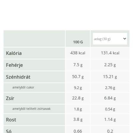
100 G
Kalória
438
131.4
kcal
kcal
Fehérje
7.5
2.25
g
g
Szénhidrát
50.7
15.21
g
g
9.2
2.76
g
g
amelyből cukor
Zsír
22.8
6.84
g
g
1.8
0.54
g
g
amelyből telített zsírsavak
Rost
3.8
1.14
g
g
Só
0.66
0.2