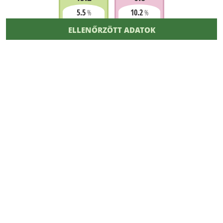
5.5
10.2
%
%
ELLENŐRZÖTT ADATOK