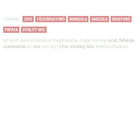
Címkék:
CHIO
FÖLDIMOGYORÓ
MANDULA
MAZSOLA
MOGYORÓ
PAPAYA
VITALITY MIX
Az fenti
kalóriatáblázat
megmutatja, hogy mennyi
kcal
,
fehérje
,
szénhidrát
és
zsír
van a(z)
Chio Vitality Mix
ételben/italban.