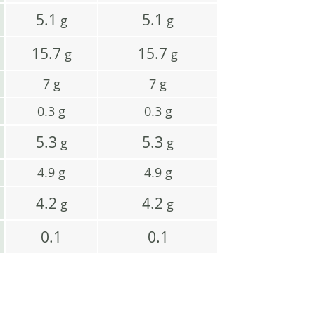
5.1
5.1
g
g
15.7
15.7
g
g
7
g
7
g
0.3
g
0.3
g
5.3
5.3
g
g
4.9
g
4.9
g
4.2
4.2
g
g
0.1
0.1