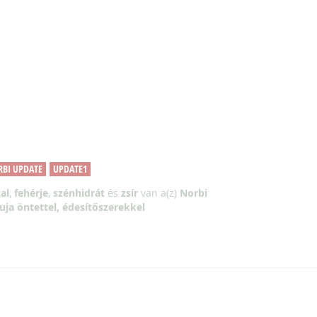
BI UPDATE
UPDATE1
al
,
fehérje
,
szénhidrát
és
zsír
van a(z)
Norbi
uja öntettel, édesítőszerekkel