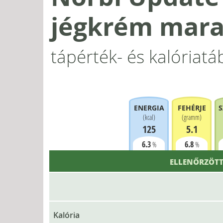
jégkrém marac
tápérték- és kalóriatá
ENERGIA
FEHÉRJE
S
(
kcal
)
(
gramm
)
125
5.1
6.3
6.8
%
%
ELLENŐRZÖTT
Kalória