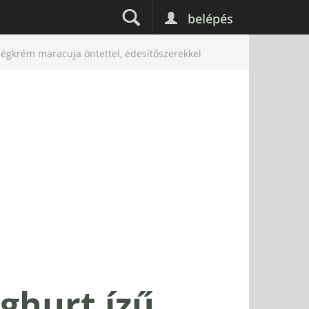
belépés
 jégkrém maracuja öntettel, édesítőszerekkel
oghurt ízű