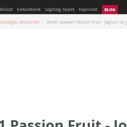
áblázat
Kalkulátorok
Segítség, tippek
Kapcsolat
BLOG
dességek, desszertek
Norbi Update1 Passion Fruit - Joghurt ízű
 Passion Fruit - J