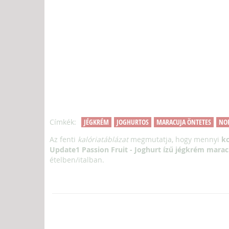
Címkék:
JÉGKRÉM
JOGHURTOS
MARACUJA ÖNTETES
NOR
Az fenti
kalóriatáblázat
megmutatja, hogy mennyi
kc
Update1 Passion Fruit - Joghurt ízű jégkrém marac
ételben/italban.