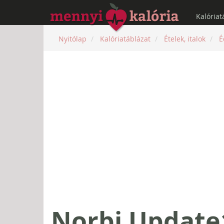
Kalóriat
Nyitólap
Kalóriatáblázat
Ételek, italok
É
Norbi Update1