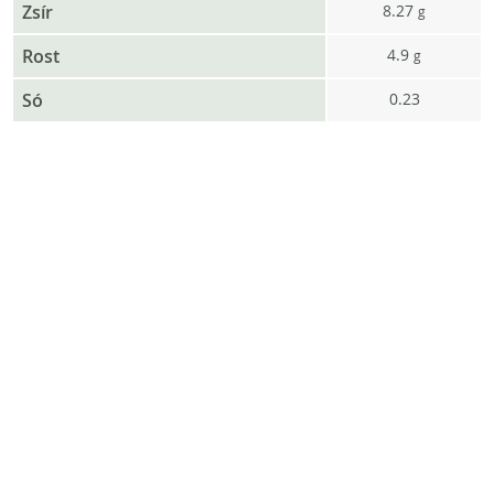
Zsír
8.27
g
Rost
4.9
g
Só
0.23