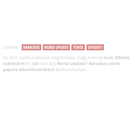
Címkék:
BARACKOS
NORBI UPDATE
TÚRÓS
UPDATE1
Az fenti
kalóriatáblázat
megmutatja, hogy mennyi
kcal
,
fehérje
,
szénhidrát
és
zsír
van a(z)
Norbi Update1 Barackos túrós
papucs édesítőszerekkel
ételben/italban.