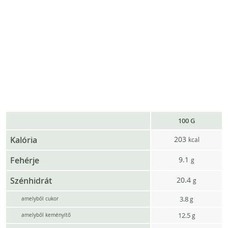
100 G
Kalória
203
kcal
Fehérje
9.1
g
Szénhidrát
20.4
g
3.8
g
amelyből cukor
12.5
g
amelyből keményítő