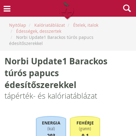
Nyitólap
Kalóriatáblázat
Ételek, italok
Édességek, desszertek
Norbi Update1 Barackos túrós papucs
édesítőszerekkel
Norbi Update1 Barackos
túrós papucs
édesítőszerekkel
tápérték- és kalóriatáblázat
ENERGIA
FEHÉRJE
(
kcal
)
(
gramm
)
203
9.1