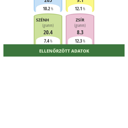
10.2
12.1
%
%
SZÉNHIDRÁT
ZSÍR
(
gramm
)
(
gramm
)
20.4
8.3
7.4
12.3
%
%
ELLENŐRZÖTT ADATOK