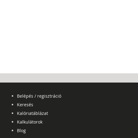
Belépés / regisztráció
Keresés
Kalóriatáblázat
Kalkulátorok
Blog