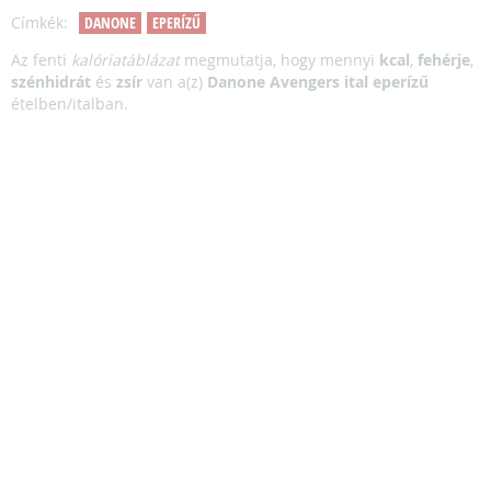
Címkék:
DANONE
EPERÍZŰ
Az fenti
kalóriatáblázat
megmutatja, hogy mennyi
kcal
,
fehérje
,
szénhidrát
és
zsír
van a(z)
Danone Avengers ital eperízű
ételben/italban.