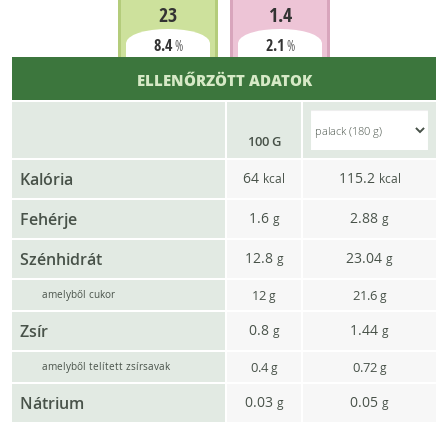
23
1.4
8.4
2.1
%
%
ELLENŐRZÖTT ADATOK
100 G
Kalória
64
115.2
kcal
kcal
Fehérje
1.6
2.88
g
g
Szénhidrát
12.8
23.04
g
g
12
21.6
g
g
amelyből cukor
Zsír
0.8
1.44
g
g
0.4
0.72
g
g
amelyből telített zsírsavak
Nátrium
0.03
0.05
g
g