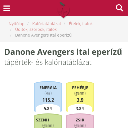
Nyitólap
Kalóriatáblázat
Ételek, italok
Üdítők, szörpök, italok
Danone Avengers ital eperízű
Danone Avengers ital eperízű
tápérték- és kalóriatáblázat
ENERGIA
FEHÉRJE
(
kcal
)
(
gramm
)
115.2
2.9
5.8
3.8
%
%
SZÉNHIDRÁT
ZSÍR
(
gramm
)
(
gramm
)