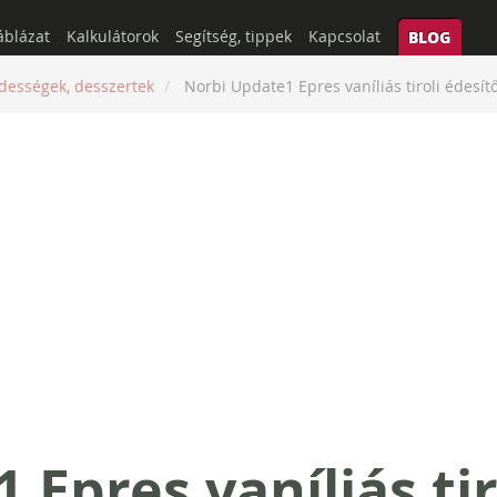
áblázat
Kalkulátorok
Segítség, tippek
Kapcsolat
BLOG
dességek, desszertek
Norbi Update1 Epres vaníliás tiroli édesít
Epres vaníliás tir