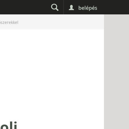
belépés
őszerekkel
oli