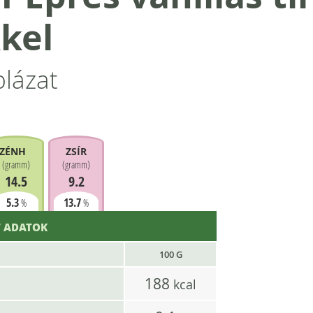
kel
blázat
ZÉNHIDRÁT
ZSÍR
(
gramm
)
(
gramm
)
14.5
9.2
5.3
13.7
%
%
 ADATOK
100 G
188
kcal