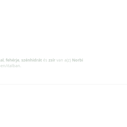
al
,
fehérje
,
szénhidrát
és
zsír
van a(z)
Norbi
en/italban.