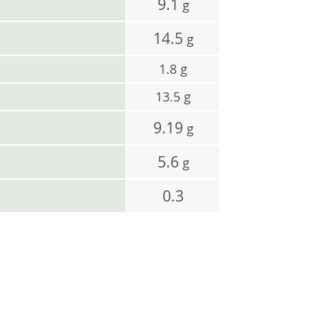
9.1
g
14.5
g
1.8
g
13.5
g
9.19
g
5.6
g
0.3