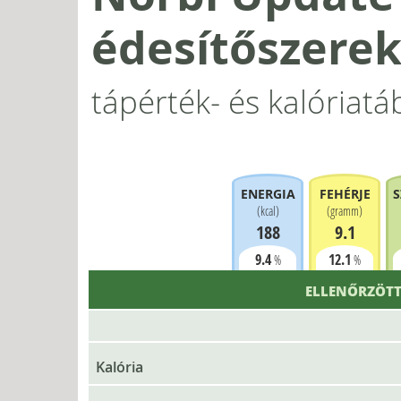
édesítőszerek
tápérték- és kalóriatá
ENERGIA
FEHÉRJE
S
(
kcal
)
(
gramm
)
188
9.1
9.4
12.1
%
%
ELLENŐRZÖTT
Kalória