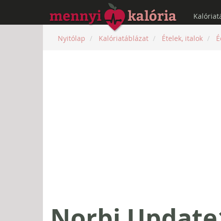
Kalóriat
Nyitólap
Kalóriatáblázat
Ételek, italok
É
Norbi Update1 