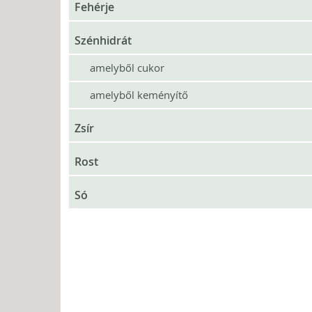
Fehérje
Szénhidrát
amelyből cukor
amelyből keményítő
Zsír
Rost
Só