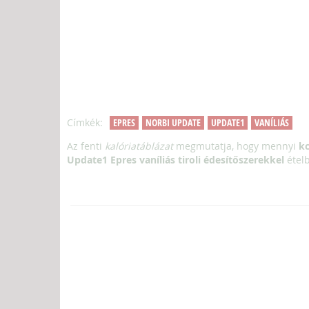
Címkék:
EPRES
NORBI UPDATE
UPDATE1
VANÍLIÁS
Az fenti
kalóriatáblázat
megmutatja, hogy mennyi
kc
Update1 Epres vaníliás tiroli édesítőszerekkel
ételb