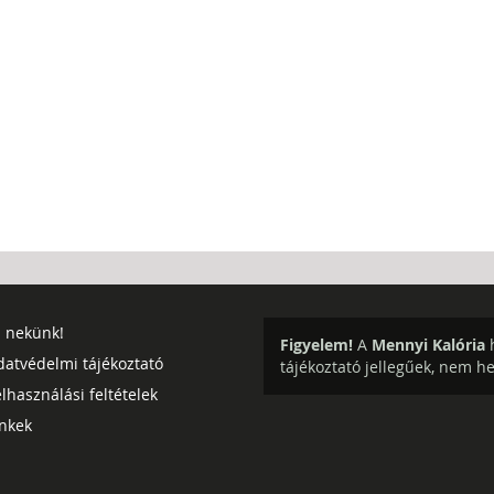
j nekünk!
Figyelem!
A
Mennyi Kalória
h
datvédelmi tájékoztató
tájékoztató jellegűek, nem h
lhasználási feltételek
inkek