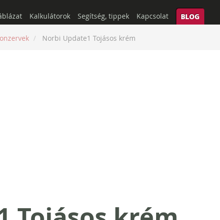
áblázat
Kalkulátorok
Segítség, tippek
Kapcsolat
BLOG
onzervek
Norbi Update1 Tojásos krém
1 Tojásos krém