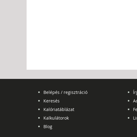
Belépés / regisztráció
Ír
Keresés
A
Kalóriatáblázat
Fe
Kalkulátorok
L
Blog