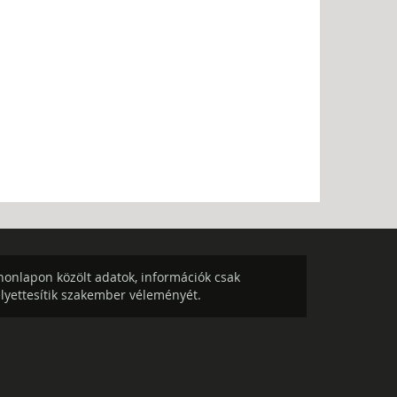
onlapon közölt adatok, információk csak
elyettesítik szakember véleményét.