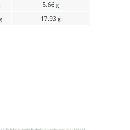
5.66
g
g
17.93
g
g
al
,
fehérje
,
szénhidrát
és
zsír
van a(z)
Norbi