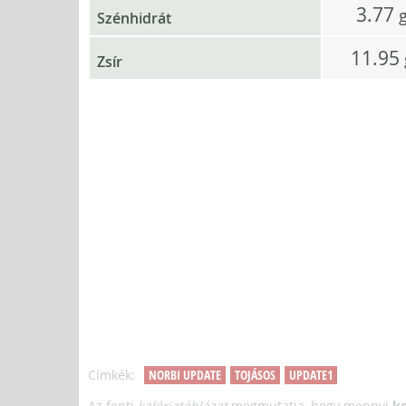
3.77
Szénhidrát
11.95
Zsír
Címkék:
NORBI UPDATE
TOJÁSOS
UPDATE1
Az fenti
kalóriatáblázat
megmutatja, hogy mennyi
kc