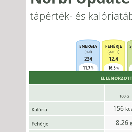
tápérték- és kalóriatá
ENERGIA
FEHÉRJE
S
(
kcal
)
(
gramm
)
234
12.4
11.7
16.5
%
%
ELLENŐRZÖTT
100 G
156
kc
Kalória
8.26
Fehérje