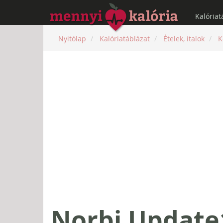
Kalóriat
Nyitólap
Kalóriatáblázat
Ételek, italok
K
Norbi Update