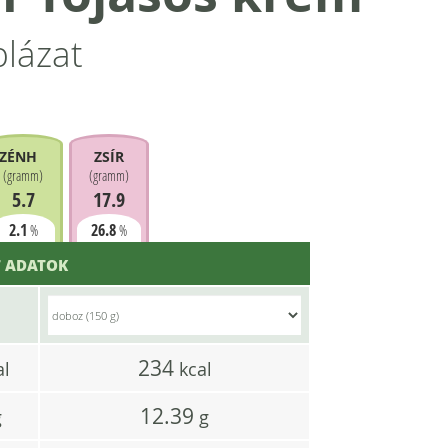
blázat
ZÉNHIDRÁT
ZSÍR
(
gramm
)
(
gramm
)
5.7
17.9
2.1
26.8
%
%
 ADATOK
234
al
kcal
12.39
g
g