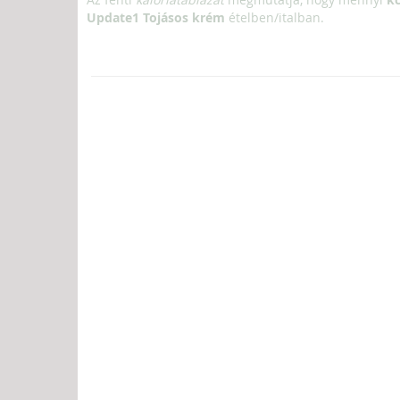
Update1 Tojásos krém
ételben/italban.