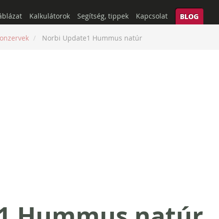
áblázat
Kalkulátorok
Segítség, tippek
Kapcsolat
BLOG
onzervek
Norbi Update1 Hummus natúr
e1 Hummus natúr