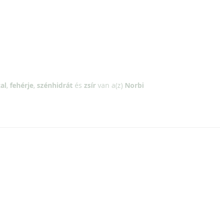
al
,
fehérje
,
szénhidrát
és
zsír
van a(z)
Norbi