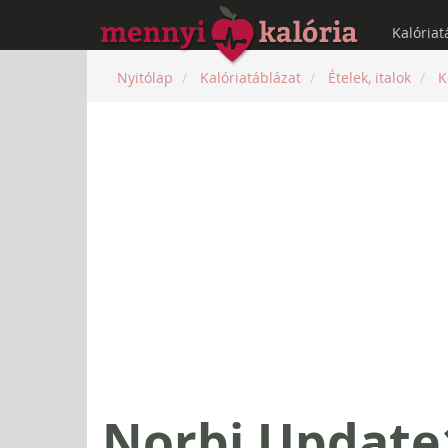
Kalóriat
Nyitólap
Kalóriatáblázat
Ételek, italok
K
Norbi Updat