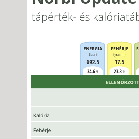
tápérték- és kalóriatá
ENERGIA
FEHÉRJE
S
(
kcal
)
(
gramm
)
692.5
17.5
34.6
23.3
%
%
ELLENŐRZÖTT
Kalória
Fehérje