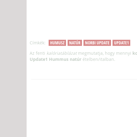
Címkék:
HUMUSZ
NATÚR
NORBI UPDATE
UPDATE1
Az fenti
kalóriatáblázat
megmutatja, hogy mennyi
kc
Update1 Hummus natúr
ételben/italban.