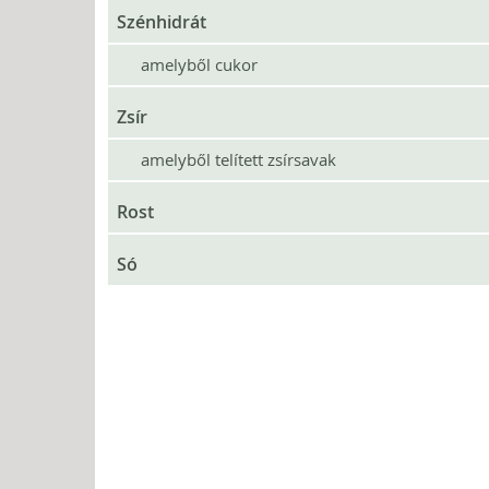
Szénhidrát
amelyből cukor
Zsír
amelyből telített zsírsavak
Rost
Só