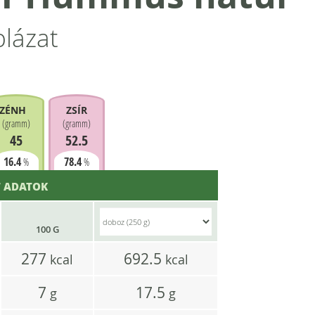
blázat
ZÉNHIDRÁT
ZSÍR
(
gramm
)
(
gramm
)
45
52.5
16.4
78.4
%
%
 ADATOK
100 G
277
692.5
kcal
kcal
7
17.5
g
g