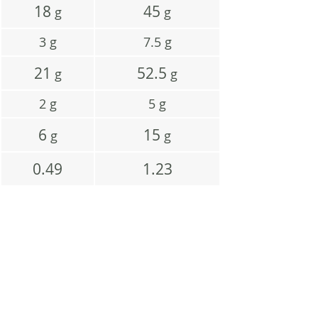
18
45
g
g
3
g
7.5
g
21
52.5
g
g
2
g
5
g
6
15
g
g
0.49
1.23