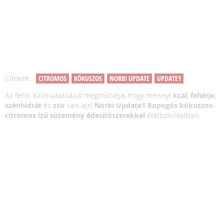
Címkék:
CITROMOS
KÓKUSZOS
NORBI UPDATE
UPDATE1
Az fenti
kalóriatáblázat
megmutatja, hogy mennyi
kcal
,
fehérje
,
szénhidrát
és
zsír
van a(z)
Norbi Update1 Ropogós kókuszos-
citromos ízű sütemény édesítőszerekkel
ételben/italban.