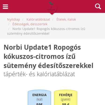
Nyitólap
Kalóriatáblázat
Ételek, italok
Édességek, desszertek
Norbi Update1 Ropogós kókuszos-citromos ízű
sütemény édesítőszerekkel
Norbi Update1 Ropogós
kókuszos-citromos ízű
sütemény édesítőszerekkel
tápérték- és kalóriatáblázat
ENERGIA
FEHÉRJE
(
kcal
)
(
gramm
)
505
10.6