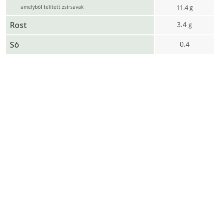
11.4
g
amelyből telített zsírsavak
Rost
3.4
g
Só
0.4