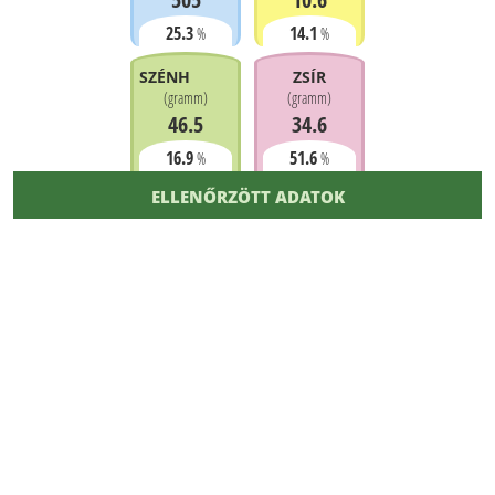
25.3
14.1
%
%
SZÉNHIDRÁT
ZSÍR
(
gramm
)
(
gramm
)
46.5
34.6
16.9
51.6
%
%
ELLENŐRZÖTT ADATOK