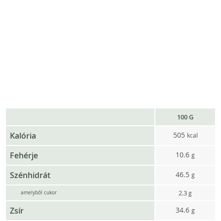
100 G
Kalória
505
kcal
Fehérje
10.6
g
Szénhidrát
46.5
g
2.3
g
amelyből cukor
Zsír
34.6
g