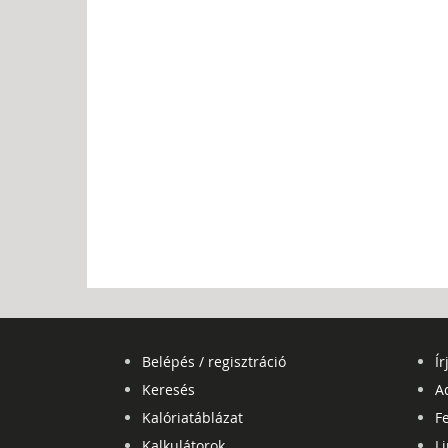
Belépés / regisztráció
Ír
Keresés
A
Kalóriatáblázat
Fe
Kalkulátorok
L