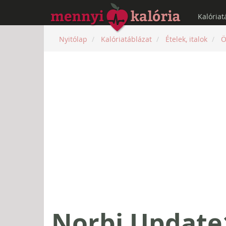
Kalóriat
Nyitólap
Kalóriatáblázat
Ételek, italok
Ö
Norbi Update1