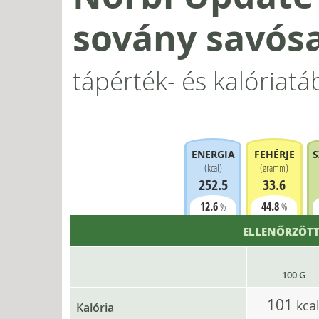
sovány savósa
tápérték- és kalóriatá
ENERGIA
FEHÉRJE
S
(
kcal
)
(
gramm
)
252.5
33.6
12.6
44.8
%
%
ELLENŐRZÖTT
100 G
101
kca
Kalória