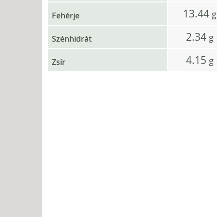
13.44
g
Fehérje
2.34
g
Szénhidrát
4.15
g
Zsír