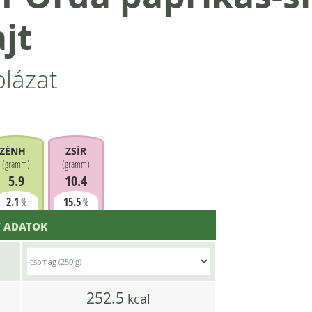
jt
blázat
ZÉNHIDRÁT
ZSÍR
(
gramm
)
(
gramm
)
5.9
10.4
2.1
15.5
%
%
 ADATOK
252.5
l
kcal