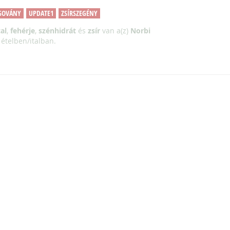
SOVÁNY
UPDATE1
ZSÍRSZEGÉNY
al
,
fehérje
,
szénhidrát
és
zsír
van a(z)
Norbi
ételben/italban.