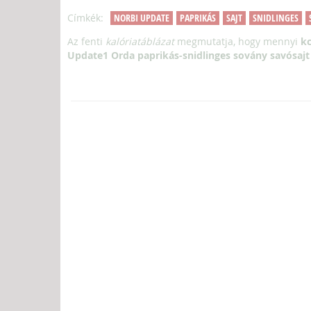
Címkék:
NORBI UPDATE
PAPRIKÁS
SAJT
SNIDLINGES
Az fenti
kalóriatáblázat
megmutatja, hogy mennyi
kc
Update1 Orda paprikás-snidlinges sovány savósajt