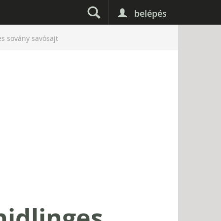
belépés
s sovány savósajt
idlinges