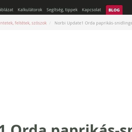
áblázat
Kalkulátorok
Segítség, tippek
Kapcsolat
BLOG
ntetek, feltétek, szószok
Norbi Update1 Orda paprikás-snidlinge
 Orda paprikás-sn