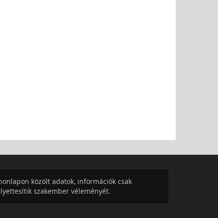
onlapon közölt adatok, információk csak
elyettesítik szakember véleményét.