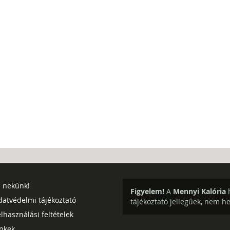
j nekünk!
Figyelem!
A
Mennyi Kalória
h
datvédelmi tájékoztató
tájékoztató jellegűek, nem h
lhasználási feltételek
inkek