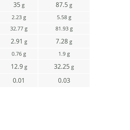
35
87.5
g
g
2.23
g
5.58
g
32.77
g
81.93
g
2.91
7.28
g
g
0.76
g
1.9
g
12.9
32.25
g
g
0.01
0.03