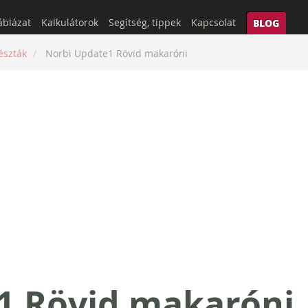
áblázat
Kalkulátorok
Segítség, tippek
Kapcsolat
BLOG
észták
Norbi Update1 Rövid makaróni
1 Rövid makaróni