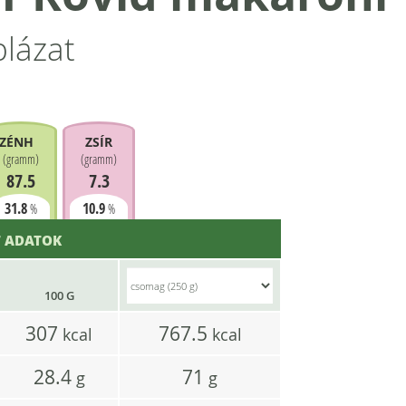
blázat
ZÉNHIDRÁT
ZSÍR
(
gramm
)
(
gramm
)
87.5
7.3
31.8
10.9
%
%
 ADATOK
100 G
307
767.5
kcal
kcal
28.4
71
g
g