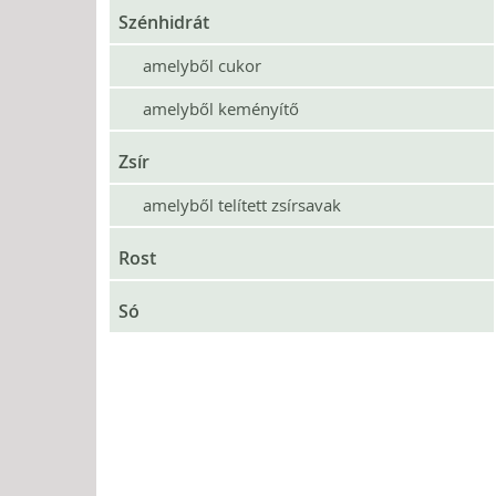
Szénhidrát
amelyből cukor
amelyből keményítő
Zsír
amelyből telített zsírsavak
Rost
Só