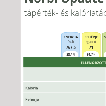
tápérték- és kalóriatá
ENERGIA
FEHÉRJE
S
(
kcal
)
(
gramm
)
767.5
71
38.4
94.7
%
%
ELLENŐRZÖTT
Kalória
Fehérje