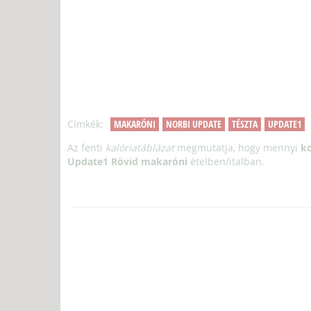
Címkék:
MAKARÓNI
NORBI UPDATE
TÉSZTA
UPDATE1
Az fenti
kalóriatáblázat
megmutatja, hogy mennyi
kc
Update1 Rövid makaróni
ételben/italban.