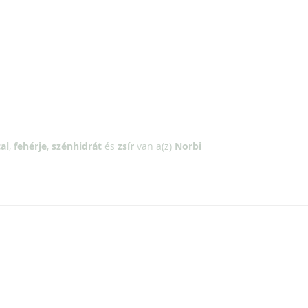
al
,
fehérje
,
szénhidrát
és
zsír
van a(z)
Norbi