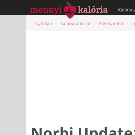
Kalóriat
Nyitólap
Kalóriatáblázat
Ételek, italok
T
Norbi Update