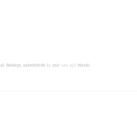
al
,
fehérje
,
szénhidrát
és
zsír
van a(z)
Norbi