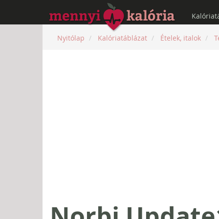
Kalóriat
Nyitólap
Kalóriatáblázat
Ételek, italok
T
Norbi Update