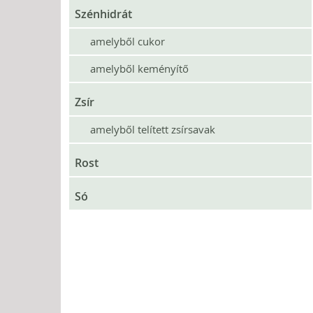
Szénhidrát
amelyből cukor
amelyből keményítő
Zsír
amelyből telített zsírsavak
Rost
Só