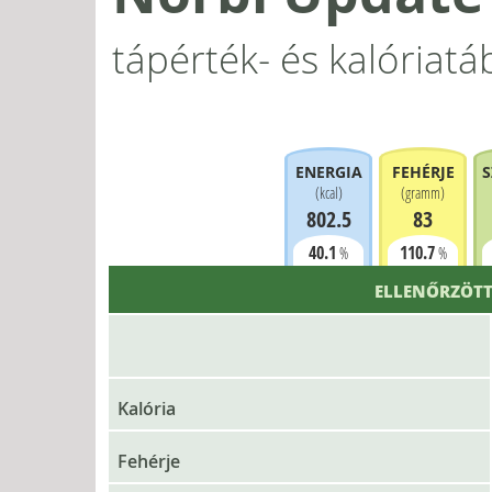
tápérték- és kalóriatá
ENERGIA
FEHÉRJE
S
(
kcal
)
(
gramm
)
802.5
83
40.1
110.7
%
%
ELLENŐRZÖTT
Kalória
Fehérje