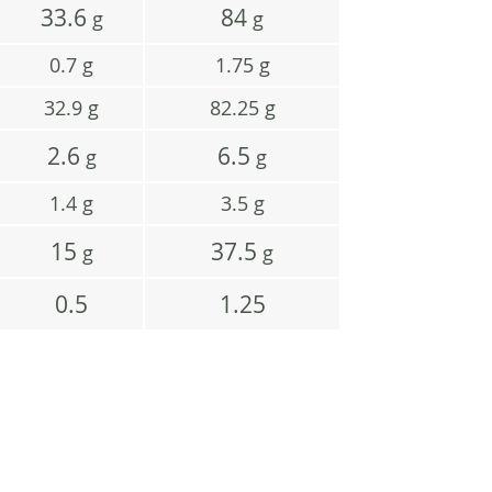
33.6
84
g
g
0.7
g
1.75
g
32.9
g
82.25
g
2.6
6.5
g
g
1.4
g
3.5
g
15
37.5
g
g
0.5
1.25