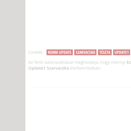
Címkék:
NORBI UPDATE
SZARVACSKA
TÉSZTA
UPDATE1
Az fenti
kalóriatáblázat
megmutatja, hogy mennyi
kc
Update1 Szarvacska
ételben/italban.