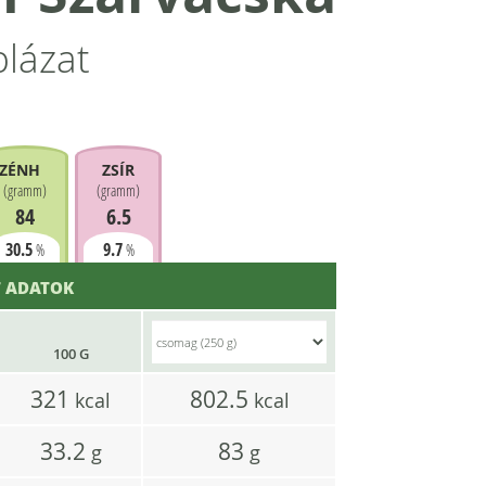
blázat
ZÉNHIDRÁT
ZSÍR
(
gramm
)
(
gramm
)
84
6.5
30.5
9.7
%
%
 ADATOK
100 G
321
802.5
kcal
kcal
33.2
83
g
g