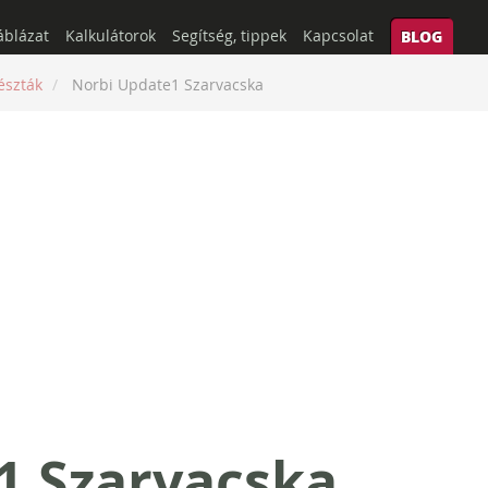
áblázat
Kalkulátorok
Segítség, tippek
Kapcsolat
BLOG
észták
Norbi Update1 Szarvacska
1 Szarvacska