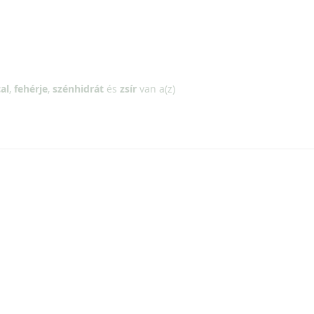
al
,
fehérje
,
szénhidrát
és
zsír
van a(z)