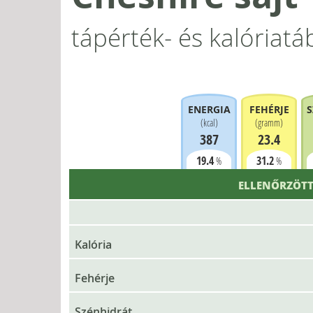
tápérték- és kalóriatá
ENERGIA
FEHÉRJE
S
(
kcal
)
(
gramm
)
387
23.4
19.4
31.2
%
%
ELLENŐRZÖTT
Kalória
Fehérje
Szénhidrát