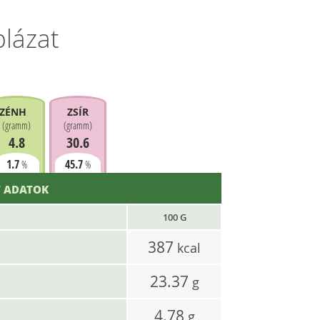
blázat
ZÉNHIDRÁT
ZSÍR
(
gramm
)
(
gramm
)
4.8
30.6
1.7
45.7
%
%
 ADATOK
100 G
387
kcal
23.37
g
4.78
g