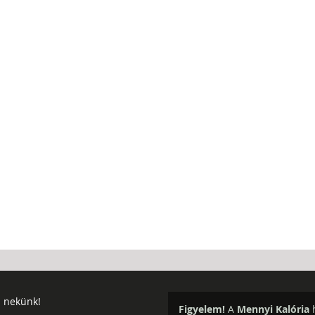
j nekünk!
Figyelem!
A
Mennyi Kalória
h