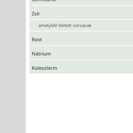
Zsír
amelyből telített zsírsavak
Rost
Nátrium
Koleszterin