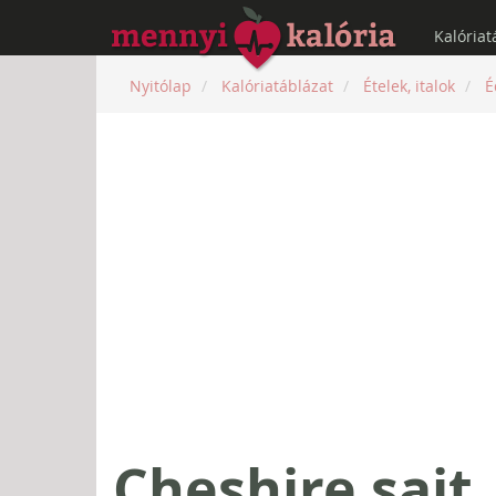
Kalóriat
Nyitólap
Kalóriatáblázat
Ételek, italok
É
Cheshire sajt