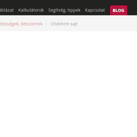
áblázat
Kalkulátorok
Segítség, tippek
Kapcsolat
BLOG
dességek, desszertek
Cheshire sajt