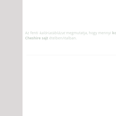
Az fenti
kalóriatáblázat
megmutatja, hogy mennyi
kc
Cheshire sajt
ételben/italban.