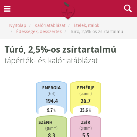
Nyitólap
Kalóriatáblázat
Ételek, italok
Édességek, desszertek
Túró, 2,5%-os zsírtartalmú
Túró, 2,5%-os zsírtartalmú
tápérték- és kalóriatáblázat
ENERGIA
FEHÉRJE
(
kcal
)
(
gramm
)
194.4
26.7
9.7
35.6
%
%
SZÉNHIDRÁT
ZSÍR
(
gramm
)
(
gramm
)
8.3
5.5