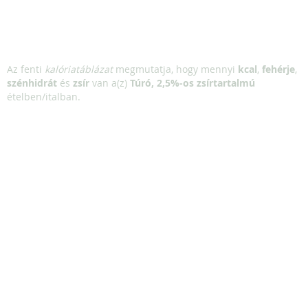
Az fenti
kalóriatáblázat
megmutatja, hogy mennyi
kcal
,
fehérje
,
szénhidrát
és
zsír
van a(z)
Túró, 2,5%-os zsírtartalmú
ételben/italban.