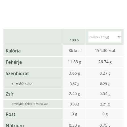
100 G
Kalória
86
194.36
kcal
kcal
Fehérje
11.83
26.74
g
g
Szénhidrát
3.66
8.27
g
g
3.67
8.29
g
g
amelyből cukor
Zsír
2.45
5.54
g
g
0.98
2.21
g
g
amelyből telített zsírsavak
Rost
0
0
g
g
Nátrium
0.33
0.75
g
g