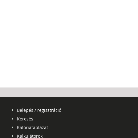
Belépés / regisztráció
Keresés
Kalóriatáblázat
Kalkulátorok