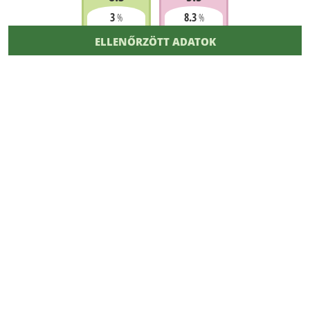
3
8.3
%
%
ELLENŐRZÖTT ADATOK