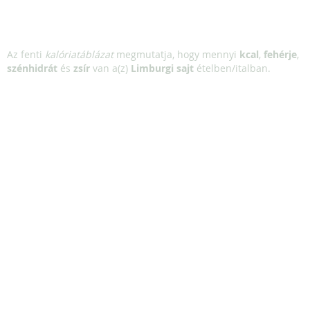
Az fenti
kalóriatáblázat
megmutatja, hogy mennyi
kcal
,
fehérje
,
szénhidrát
és
zsír
van a(z)
Limburgi sajt
ételben/italban.