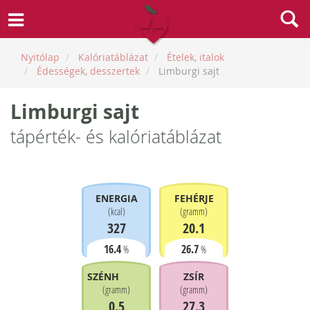
Nyitólap
Kalóriatáblázat
Ételek, italok
Édességek, desszertek
Limburgi sajt
Limburgi sajt
tápérték- és kalóriatáblázat
ENERGIA
FEHÉRJE
(
kcal
)
(
gramm
)
327
20.1
16.4
26.7
%
%
SZÉNHIDRÁT
ZSÍR
(
gramm
)
(
gramm
)
0.5
27.3