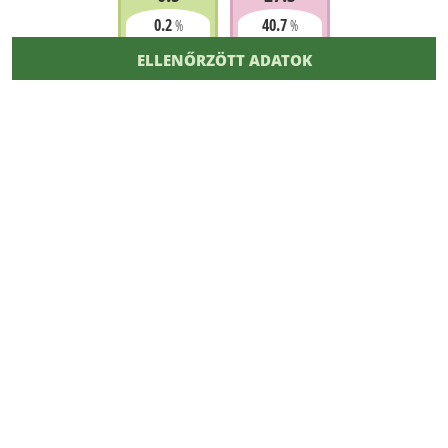
0.2
40.7
%
%
ELLENŐRZÖTT ADATOK