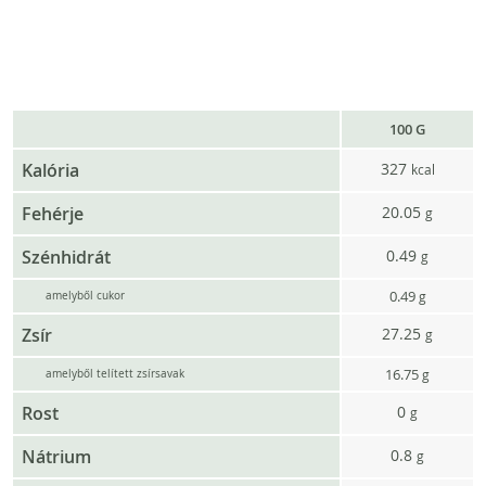
100 G
Kalória
327
kcal
Fehérje
20.05
g
Szénhidrát
0.49
g
0.49
g
amelyből cukor
Zsír
27.25
g
16.75
g
amelyből telített zsírsavak
Rost
0
g
Nátrium
0.8
g