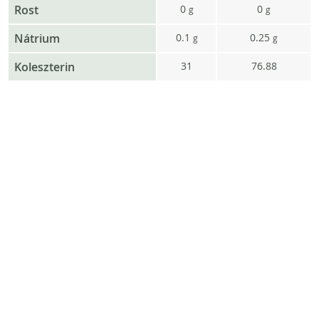
Rost
0
0
g
g
Nátrium
0.1
0.25
g
g
Koleszterin
31
76.88