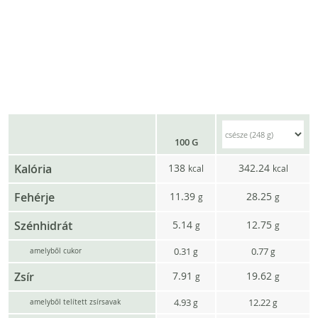
100 G
Kalória
138
342.24
kcal
kcal
Fehérje
11.39
28.25
g
g
Szénhidrát
5.14
12.75
g
g
0.31
0.77
g
g
amelyből cukor
Zsír
7.91
19.62
g
g
4.93
12.22
g
g
amelyből telített zsírsavak