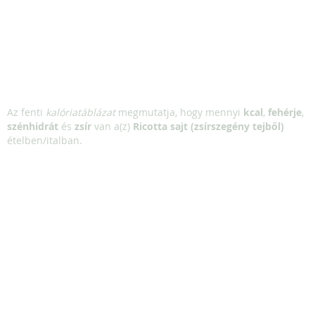
Az fenti
kalóriatáblázat
megmutatja, hogy mennyi
kcal
,
fehérje
,
szénhidrát
és
zsír
van a(z)
Ricotta sajt (zsírszegény tejből)
ételben/italban.