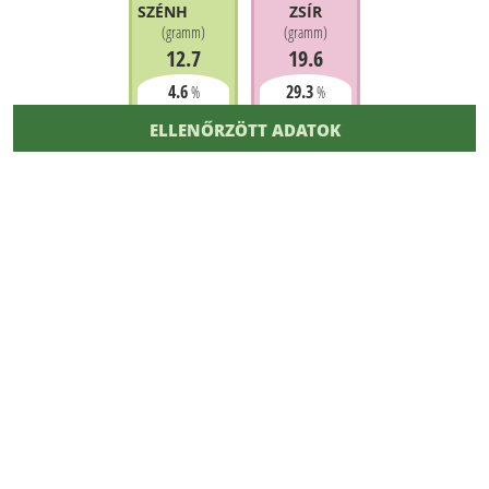
SZÉNHIDRÁT
ZSÍR
(
gramm
)
(
gramm
)
12.7
19.6
4.6
29.3
%
%
ELLENŐRZÖTT ADATOK