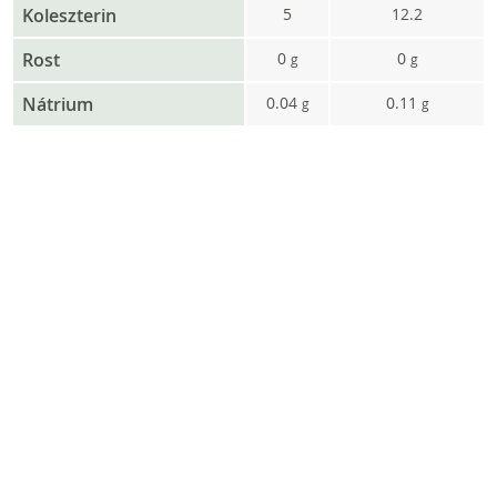
Koleszterin
5
12.2
Rost
0
0
g
g
Nátrium
0.04
0.11
g
g