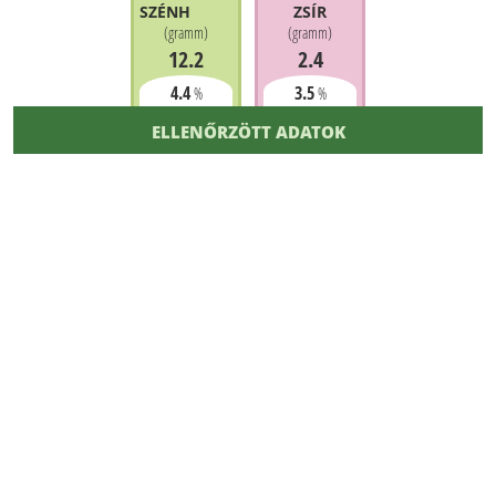
SZÉNHIDRÁT
ZSÍR
(
gramm
)
(
gramm
)
12.2
2.4
4.4
3.5
%
%
ELLENŐRZÖTT ADATOK