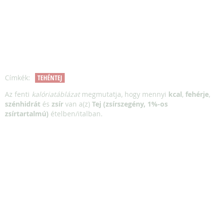
Címkék:
TEHÉNTEJ
Az fenti
kalóriatáblázat
megmutatja, hogy mennyi
kcal
,
fehérje
,
szénhidrát
és
zsír
van a(z)
Tej (zsírszegény, 1%-os
zsírtartalmú)
ételben/italban.