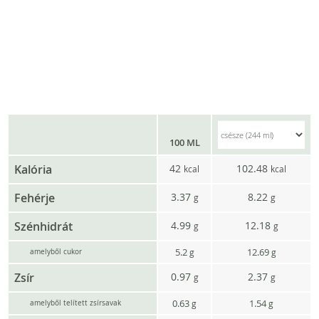
100 ML
Kalória
42
102.48
kcal
kcal
Fehérje
3.37
8.22
g
g
Szénhidrát
4.99
12.18
g
g
5.2
12.69
g
g
amelyből cukor
Zsír
0.97
2.37
g
g
0.63
1.54
g
g
amelyből telített zsírsavak