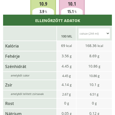
10.9
10.1
3.9
15.1
%
%
ELLENŐRZÖTT ADATOK
100 ML
Kalória
69
168.36
kcal
kcal
Fehérje
3.56
8.69
g
g
Szénhidrát
4.45
10.86
g
g
4.45
10.86
g
g
amelyből cukor
Zsír
4.14
10.1
g
g
2.67
6.51
g
g
amelyből telített zsírsavak
Rost
0
0
g
g
Nátrium
0.05
0.12
g
g