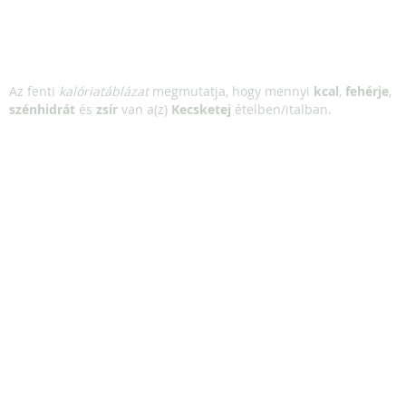
Az fenti
kalóriatáblázat
megmutatja, hogy mennyi
kcal
,
fehérje
,
szénhidrát
és
zsír
van a(z)
Kecsketej
ételben/italban.