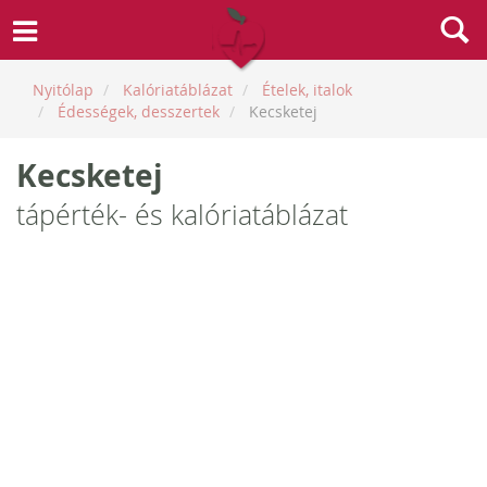
Nyitólap
Kalóriatáblázat
Ételek, italok
Édességek, desszertek
Kecsketej
Kecsketej
tápérték- és kalóriatáblázat