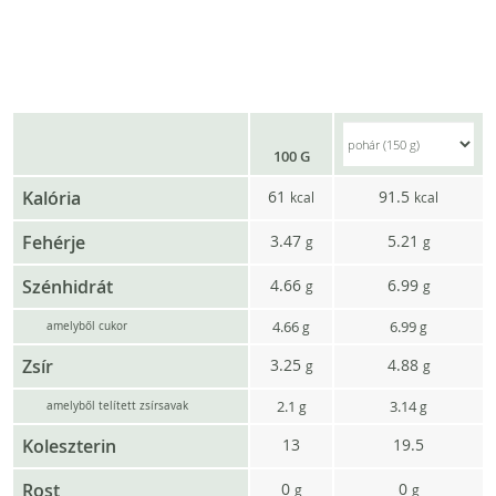
100 G
Kalória
61
91.5
kcal
kcal
Fehérje
3.47
5.21
g
g
Szénhidrát
4.66
6.99
g
g
4.66
6.99
g
g
amelyből cukor
Zsír
3.25
4.88
g
g
2.1
3.14
g
g
amelyből telített zsírsavak
Koleszterin
13
19.5
Rost
0
0
g
g