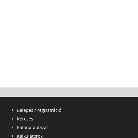
Belépés / regisztráció
Keresés
Kalóriatáblázat
Kalkulátorok