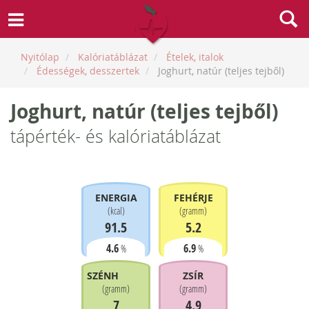
Nyitólap
Kalóriatáblázat
Ételek, italok
Édességek, desszertek
Joghurt, natúr (teljes tejből)
Joghurt, natúr (teljes tejből)
tápérték- és kalóriatáblázat
ENERGIA
FEHÉRJE
(
kcal
)
(
gramm
)
91.5
5.2
4.6
6.9
%
%
SZÉNHIDRÁT
ZSÍR
(
gramm
)
(
gramm
)
7
4.9