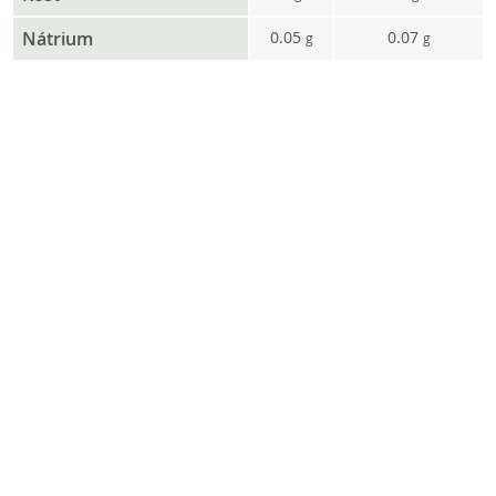
Nátrium
0.05
0.07
g
g