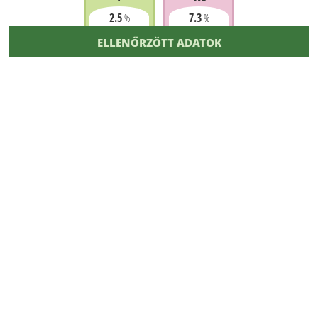
2.5
7.3
%
%
ELLENŐRZÖTT ADATOK