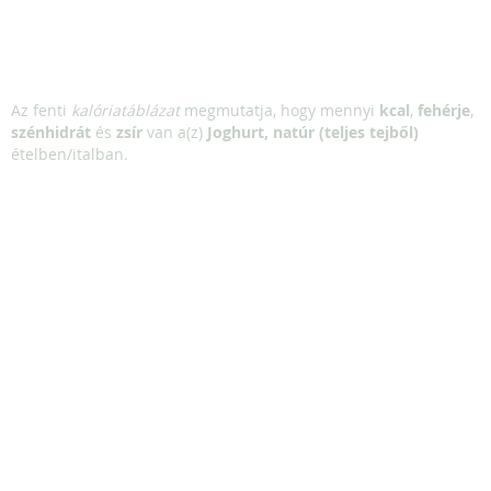
Az fenti
kalóriatáblázat
megmutatja, hogy mennyi
kcal
,
fehérje
,
szénhidrát
és
zsír
van a(z)
Joghurt, natúr (teljes tejből)
ételben/italban.