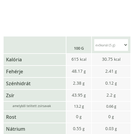
100 G
Kalória
615
30.75
kcal
kcal
Fehérje
48.17
2.41
g
g
Szénhidrát
2.38
0.12
g
g
Zsír
43.95
2.2
g
g
13.2
0.66
g
g
amelyből telített zsírsavak
Rost
0
0
g
g
Nátrium
0.55
0.03
g
g