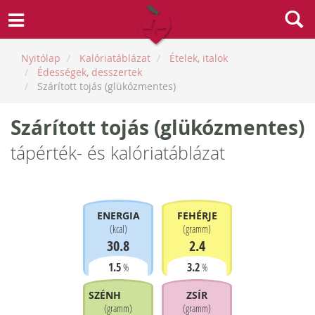
Nyitólap
Kalóriatáblázat
Ételek, italok
Édességek, desszertek
Szárított tojás (glükózmentes)
Szárított tojás (glükózmentes)
tápérték- és kalóriatáblázat
ENERGIA
FEHÉRJE
(
kcal
)
(
gramm
)
30.8
2.4
1.5
3.2
%
%
SZÉNHIDRÁT
ZSÍR
(
gramm
)
(
gramm
)