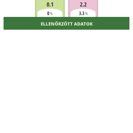
0.1
2.2
0
3.3
%
%
ELLENŐRZÖTT ADATOK