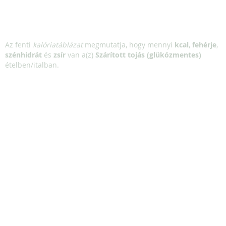
Az fenti
kalóriatáblázat
megmutatja, hogy mennyi
kcal
,
fehérje
,
szénhidrát
és
zsír
van a(z)
Szárított tojás (glükózmentes)
ételben/italban.