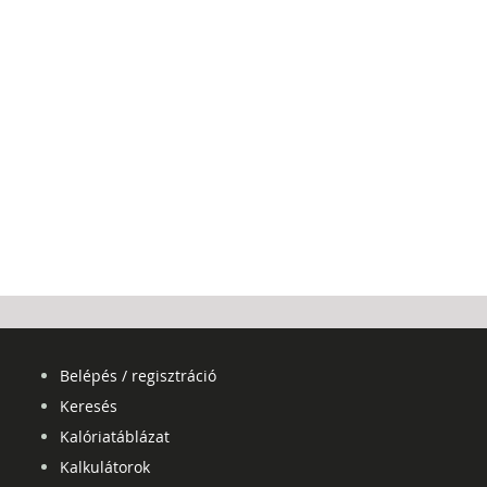
Belépés / regisztráció
Keresés
Kalóriatáblázat
Kalkulátorok