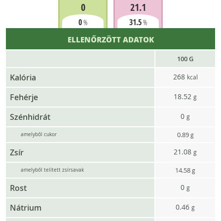
0
21.1
0
31.5
%
%
ELLENŐRZÖTT ADATOK
100 G
Kalória
268
kcal
Fehérje
18.52
g
Szénhidrát
0
g
0.89
g
amelyből cukor
Zsír
21.08
g
14.58
g
amelyből telített zsírsavak
Rost
0
g
Nátrium
0.46
g