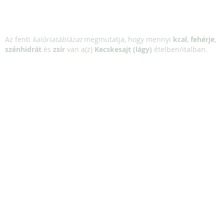
Az fenti
kalóriatáblázat
megmutatja, hogy mennyi
kcal
,
fehérje
,
szénhidrát
és
zsír
van a(z)
Kecskesajt (lágy)
ételben/italban.