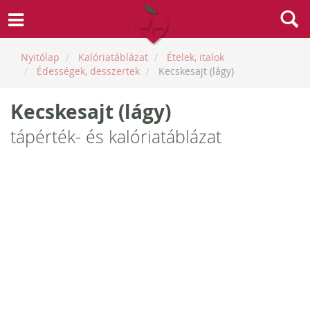
Nyitólap
Kalóriatáblázat
Ételek, italok
Édességek, desszertek
Kecskesajt (lágy)
Kecskesajt (lágy)
tápérték- és kalóriatáblázat