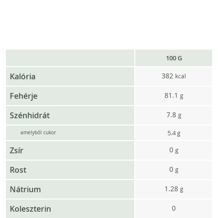
100 G
Kalória
382
kcal
Fehérje
81.1
g
Szénhidrát
7.8
g
5.4
g
amelyből cukor
Zsír
0
g
Rost
0
g
Nátrium
1.28
g
Koleszterin
0