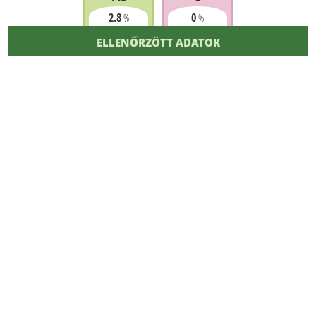
2.8
0
%
%
ELLENŐRZÖTT ADATOK