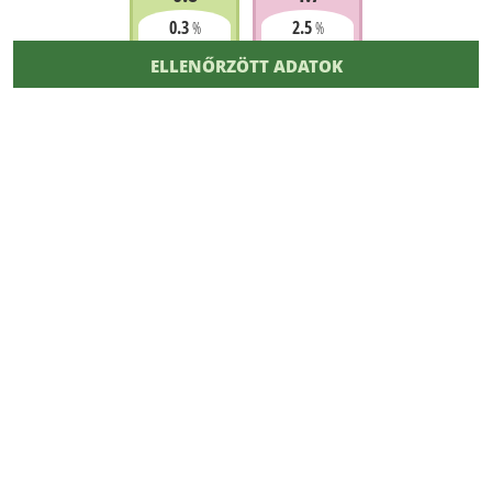
0.3
2.5
%
%
ELLENŐRZÖTT ADATOK