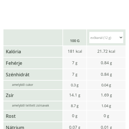
100 G
Kalória
181
21.72
kcal
kcal
Fehérje
7
0.84
g
g
Szénhidrát
7
0.84
g
g
0.3
0.04
g
g
amelyből cukor
Zsír
14.1
1.69
g
g
8.7
1.04
g
g
amelyből telített zsírsavak
Rost
0
0
g
g
Nátrium
0.07
0.01
g
g