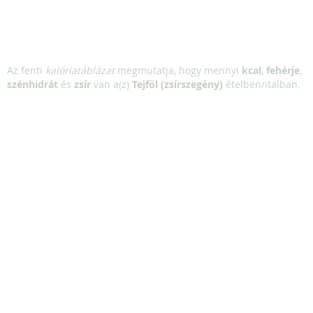
Az fenti
kalóriatáblázat
megmutatja, hogy mennyi
kcal
,
fehérje
,
szénhidrát
és
zsír
van a(z)
Tejföl (zsírszegény)
ételben/italban.