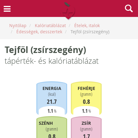
Nyitólap
Kalóriatáblázat
Ételek, italok
Édességek, desszertek
Tejföl (zsírszegény)
Tejföl (zsírszegény)
tápérték- és kalóriatáblázat
ENERGIA
FEHÉRJE
(
kcal
)
(
gramm
)
21.7
0.8
1.1
1.1
%
%
SZÉNHIDRÁT
ZSÍR
(
gramm
)
(
gramm
)
0.8
1.7