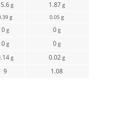
15.6
1.87
g
g
0.39
g
0.05
g
0
0
g
g
0
0
g
g
0.14
0.02
g
g
9
1.08