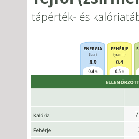
tápérték- és kalóriatá
ENERGIA
FEHÉRJE
S
(
kcal
)
(
gramm
)
8.9
0.4
0.4
0.5
%
%
ELLENŐRZÖTT
Kalória
Fehérje