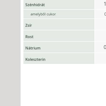
Szénhidrát
amelyből cukor
Zsír
Rost
Nátrium
Koleszterin