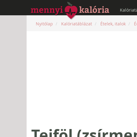
Kalóriat
Nyitólap
Kalóriatáblázat
Ételek, italok
É
Tejföl (zsírme