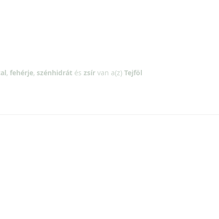
al
,
fehérje
,
szénhidrát
és
zsír
van a(z)
Tejföl