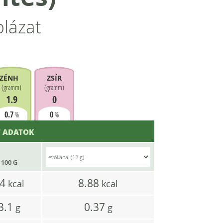
blázat
ZÉNHIDRÁT
ZSÍR
(
gramm
)
(
gramm
)
1.9
0
0.7
0
%
%
 ADATOK
100 G
74
8.88
kcal
kcal
3.1
0.37
g
g