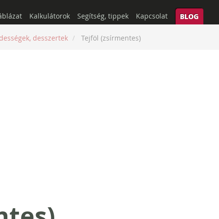
áblázat
Kalkulátorok
Segítség, tippek
Kapcsolat
BLOG
dességek, desszertek
Tejföl (zsírmentes)
ntes)