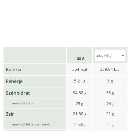
100 G
Kalória
354
339.84
kcal
kcal
Fehérje
5.21
5
g
g
Szénhidrát
34.38
33
g
g
25
24
g
g
amelyből cukor
Zsír
21.88
21
g
g
11.46
11
g
g
amelyből telített zsírsavak