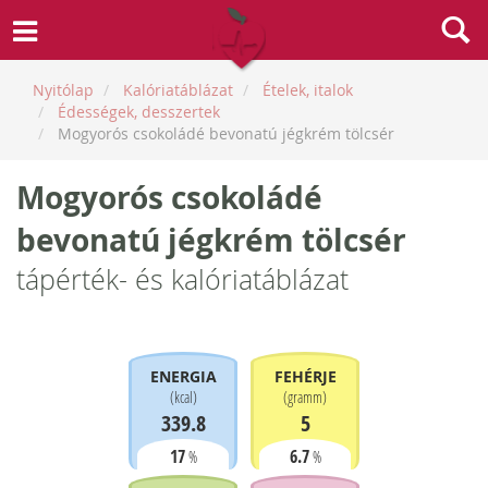
Nyitólap
Kalóriatáblázat
Ételek, italok
Édességek, desszertek
Mogyorós csokoládé bevonatú jégkrém tölcsér
Mogyorós csokoládé
bevonatú jégkrém tölcsér
tápérték- és kalóriatáblázat
ENERGIA
FEHÉRJE
(
kcal
)
(
gramm
)
339.8
5
17
6.7
%
%