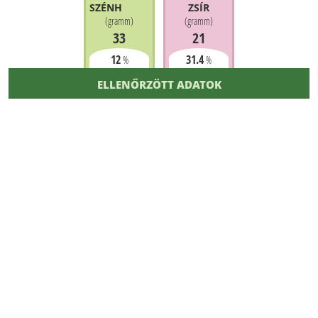
SZÉNHIDRÁT
ZSÍR
(
gramm
)
(
gramm
)
33
21
12
31.4
%
%
ELLENŐRZÖTT ADATOK