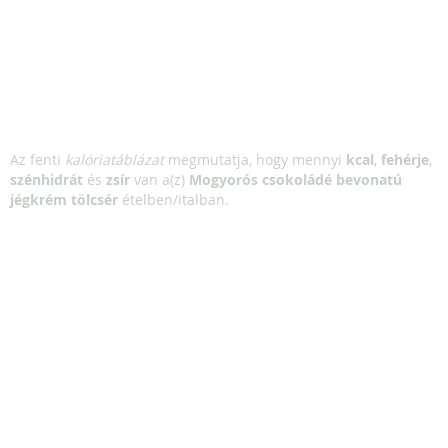
Az fenti
kalóriatáblázat
megmutatja, hogy mennyi
kcal
,
fehérje
,
szénhidrát
és
zsír
van a(z)
Mogyorós csokoládé bevonatú
jégkrém tölcsér
ételben/italban.