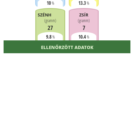
10
13.3
%
%
SZÉNHIDRÁT
ZSÍR
(
gramm
)
(
gramm
)
27
7
9.8
10.4
%
%
ELLENŐRZÖTT ADATOK