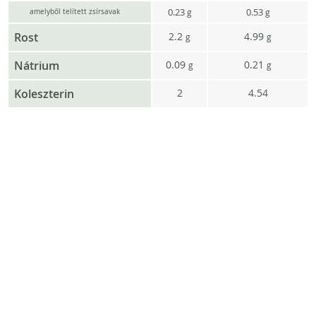
0.23
0.53
g
g
amelyből telített zsírsavak
Rost
2.2
4.99
g
g
Nátrium
0.09
0.21
g
g
Koleszterin
2
4.54