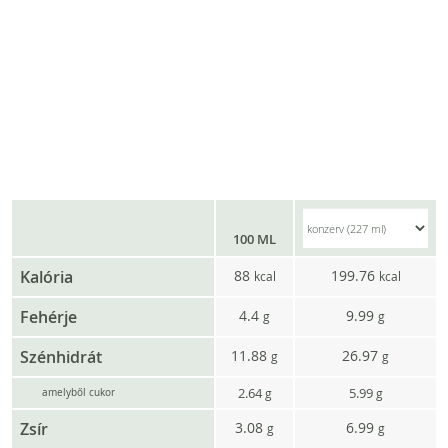
100 ML
Kalória
88
199.76
kcal
kcal
Fehérje
4.4
9.99
g
g
Szénhidrát
11.88
26.97
g
g
2.64
5.99
g
g
amelyből cukor
Zsír
3.08
6.99
g
g