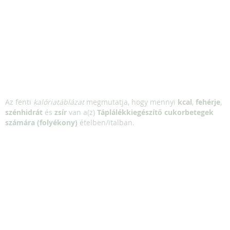
Az fenti
kalóriatáblázat
megmutatja, hogy mennyi
kcal
,
fehérje
,
szénhidrát
és
zsír
van a(z)
Táplálékkiegészítő cukorbetegek
számára (folyékony)
ételben/italban.