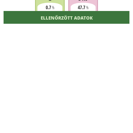
0.7
47.7
%
%
ELLENŐRZÖTT ADATOK