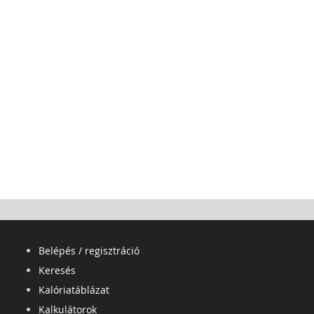
Belépés / regisztráció
Keresés
Kalóriatáblázat
Kalkulátorok