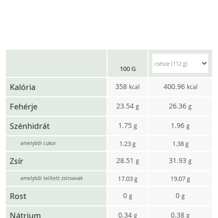
100 G
Kalória
358
400.96
kcal
kcal
Fehérje
23.54
26.36
g
g
Szénhidrát
1.75
1.96
g
g
1.23
1.38
g
g
amelyből cukor
Zsír
28.51
31.93
g
g
17.03
19.07
g
g
amelyből telített zsírsavak
Rost
0
0
g
g
Nátrium
0.34
0.38
g
g