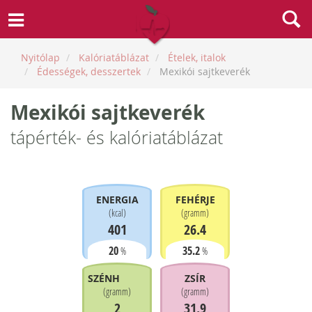
Nyitólap
Kalóriatáblázat
Ételek, italok
Édességek, desszertek
Mexikói sajtkeverék
Mexikói sajtkeverék
tápérték- és kalóriatáblázat
ENERGIA
FEHÉRJE
(
kcal
)
(
gramm
)
401
26.4
20
35.2
%
%
SZÉNHIDRÁT
ZSÍR
(
gramm
)
(
gramm
)
2
31.9