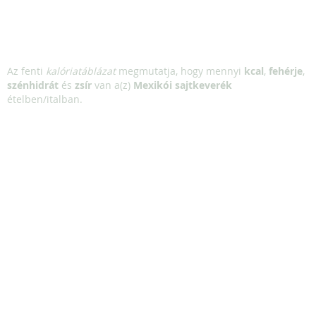
Az fenti
kalóriatáblázat
megmutatja, hogy mennyi
kcal
,
fehérje
,
szénhidrát
és
zsír
van a(z)
Mexikói sajtkeverék
ételben/italban.