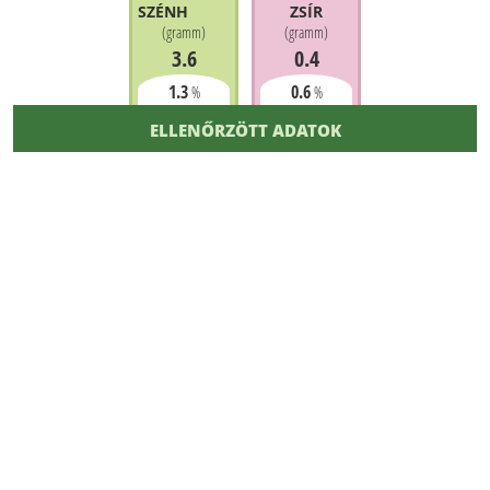
SZÉNHIDRÁT
ZSÍR
(
gramm
)
(
gramm
)
3.6
0.4
1.3
0.6
%
%
ELLENŐRZÖTT ADATOK