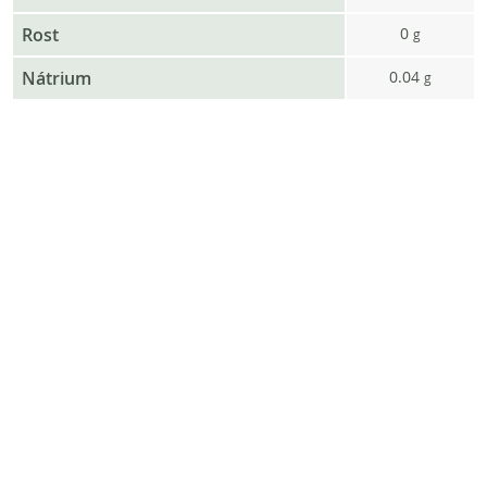
Rost
0
g
Nátrium
0.04
g