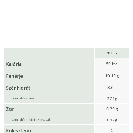
100 G
Kalória
59
kcal
Fehérje
10.19
g
Szénhidrát
3.6
g
3.24
g
amelyből cukor
Zsír
0.39
g
0.12
g
amelyből telített zsírsavak
Koleszterin
5