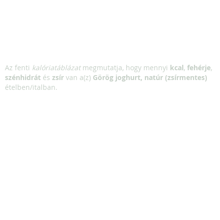
Az fenti
kalóriatáblázat
megmutatja, hogy mennyi
kcal
,
fehérje
,
szénhidrát
és
zsír
van a(z)
Görög joghurt, natúr (zsírmentes)
ételben/italban.