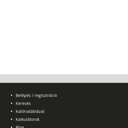
Belépés / regisztráció
Keresés
Kalóriatáblázat
Kalkulátorok
Blog