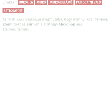
Címkék:
KUKORICA
MIKRÓ
MIKROHULLÁMÚ
PATTOGATNI VALÓ
PATTOGATOTT
Az fenti
kalóriatáblázat
megmutatja, hogy mennyi
kcal
,
fehérje
,
szénhidrát
és
zsír
van a(z)
Mogyi Micropop sós
ételben/italban.