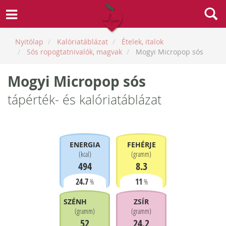
Nyitólap
Kalóriatáblázat
Ételek, italok
Sós ropogtatnivalók, magvak
Mogyi Micropop sós
Mogyi Micropop sós
tápérték- és kalóriatáblázat
ENERGIA
FEHÉRJE
(
kcal
)
(
gramm
)
494
8.3
24.7
11
%
%
SZÉNHIDRÁT
ZSÍR
(
gramm
)
(
gramm
)
52
24.2