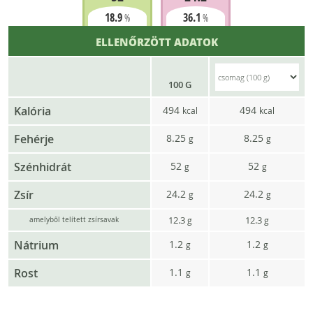
18.9
36.1
%
%
ELLENŐRZÖTT ADATOK
100 G
Kalória
494
494
kcal
kcal
Fehérje
8.25
8.25
g
g
Szénhidrát
52
52
g
g
Zsír
24.2
24.2
g
g
12.3
12.3
g
g
amelyből telített zsírsavak
Nátrium
1.2
1.2
g
g
Rost
1.1
1.1
g
g