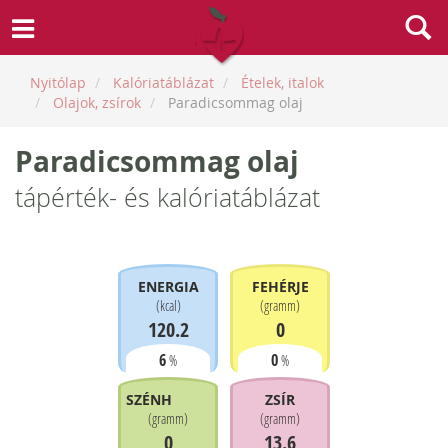
Nyitólap
Kalóriatáblázat
Ételek, italok
Olajok, zsírok
Paradicsommag olaj
Paradicsommag olaj
tápérték- és kalóriatáblázat
ENERGIA
FEHÉRJE
(
kcal
)
(
gramm
)
120.2
0
6
0
%
%
SZÉNHIDRÁT
ZSÍR
(
gramm
)
(
gramm
)
0
13.6