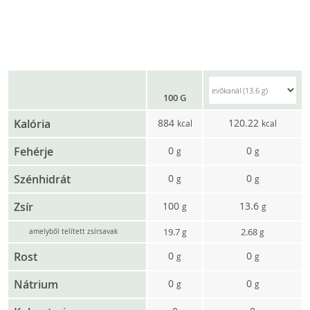
100 G
Kalória
884
120.22
kcal
kcal
Fehérje
0
0
g
g
Szénhidrát
0
0
g
g
Zsír
100
13.6
g
g
19.7
2.68
g
g
amelyből telített zsírsavak
Rost
0
0
g
g
Nátrium
0
0
g
g