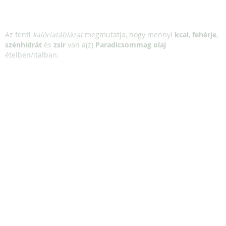
Az fenti
kalóriatáblázat
megmutatja, hogy mennyi
kcal
,
fehérje
,
szénhidrát
és
zsír
van a(z)
Paradicsommag olaj
ételben/italban.