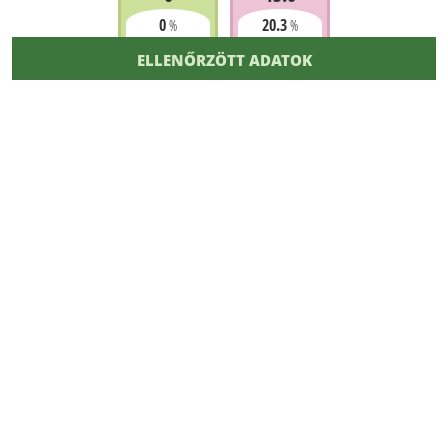
0
20.3
%
%
ELLENŐRZÖTT ADATOK