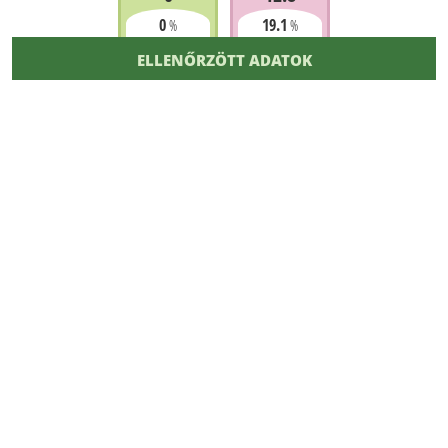
0
19.1
%
%
ELLENŐRZÖTT ADATOK