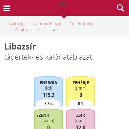
Nyitólap
Kalóriatáblázat
Ételek, italok
Olajok, zsírok
Libazsír
Libazsír
tápérték- és kalóriatáblázat
ENERGIA
FEHÉRJE
(
kcal
)
(
gramm
)
115.2
0
5.8
0
%
%
SZÉNHIDRÁT
ZSÍR
(
gramm
)
(
gramm
)
0
12.8