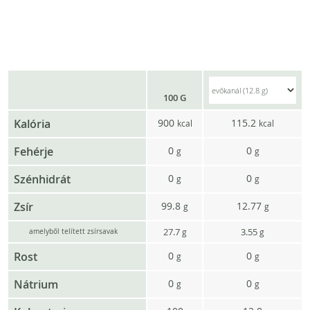
100 G
Kalória
900
115.2
kcal
kcal
Fehérje
0
0
g
g
Szénhidrát
0
0
g
g
Zsír
99.8
12.77
g
g
27.7
3.55
g
g
amelyből telített zsírsavak
Rost
0
0
g
g
Nátrium
0
0
g
g