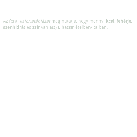
Az fenti
kalóriatáblázat
megmutatja, hogy mennyi
kcal
,
fehérje
,
szénhidrát
és
zsír
van a(z)
Libazsír
ételben/italban.