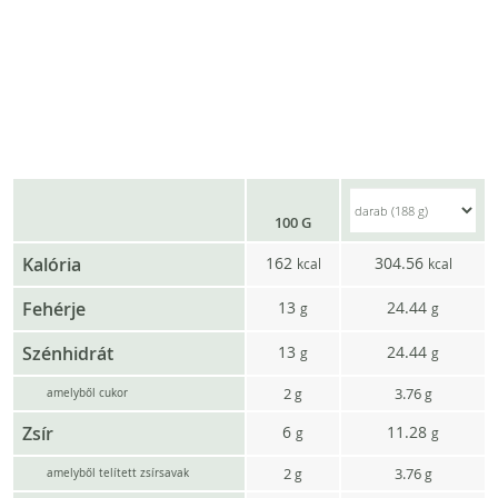
100 G
Kalória
162
304.56
kcal
kcal
Fehérje
13
24.44
g
g
Szénhidrát
13
24.44
g
g
2
3.76
g
g
amelyből cukor
Zsír
6
11.28
g
g
2
3.76
g
g
amelyből telített zsírsavak