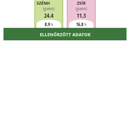
SZÉNHIDRÁT
ZSÍR
(
gramm
)
(
gramm
)
24.4
11.3
8.9
16.8
%
%
ELLENŐRZÖTT ADATOK