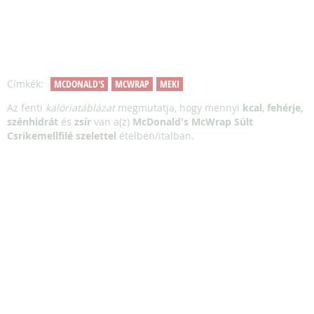
Címkék:
MCDONALD'S
MCWRAP
MEKI
Az fenti
kalóriatáblázat
megmutatja, hogy mennyi
kcal
,
fehérje
,
szénhidrát
és
zsír
van a(z)
McDonald's McWrap Sült
Csrikemellfilé szelettel
ételben/italban.