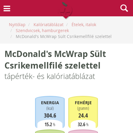
Nyitólap
Kalóriatáblázat
Ételek, italok
Szendvicsek, hamburgerek
McDonald's McWrap Sült Csrikemellfilé szelettel
McDonald's McWrap Sült
Csrikemellfilé szelettel
tápérték- és kalóriatáblázat
ENERGIA
FEHÉRJE
(
kcal
)
(
gramm
)
304.6
24.4
15.2
32.6
%
%