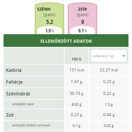
SZÉNHIDRÁT
ZSÍR
(
gramm
)
(
gramm
)
5.2
0
1.9
0.1
%
%
ELLENŐRZÖTT ADATOK
100 G
Kalória
131
22.27
kcal
kcal
Fehérje
1.47
0.25
g
g
Szénhidrát
30.73
5.22
g
g
8.82
1.5
g
g
amelyből cukor
Zsír
0.23
0.04
g
g
0.1
0.02
g
g
amelyből telített zsírsavak