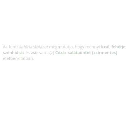
Az fenti
kalóriatáblázat
megmutatja, hogy mennyi
kcal
,
fehérje
,
szénhidrát
és
zsír
van a(z)
Cézár-salátaöntet (zsírmentes)
ételben/italban.