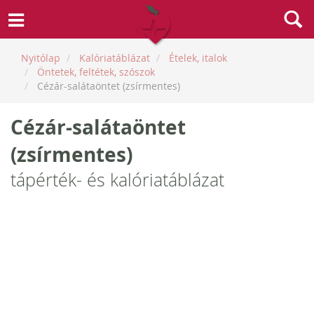
Nyitólap
Kalóriatáblázat
Ételek, italok
Öntetek, feltétek, szószok
Cézár-salátaöntet (zsírmentes)
Cézár-salátaöntet
(zsírmentes)
tápérték- és kalóriatáblázat