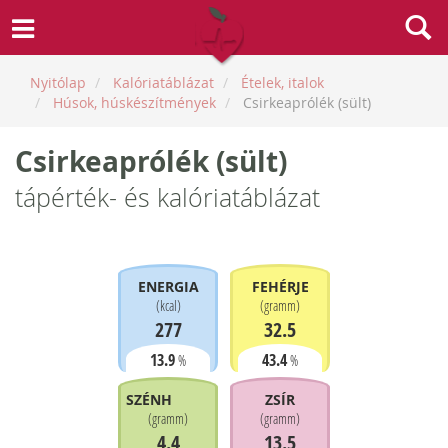
Nyitólap
Kalóriatáblázat
Ételek, italok
Húsok, húskészítmények
Csirkeaprólék (sült)
Csirkeaprólék (sült)
tápérték- és kalóriatáblázat
ENERGIA
FEHÉRJE
(
kcal
)
(
gramm
)
277
32.5
13.9
43.4
%
%
SZÉNHIDRÁT
ZSÍR
(
gramm
)
(
gramm
)
4.4
13.5