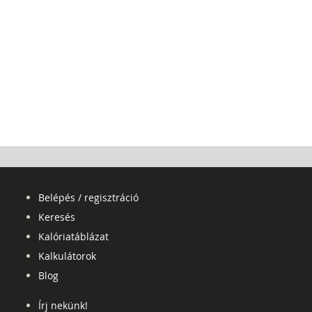
Belépés / regisztráció
Keresés
Kalóriatáblázat
Kalkulátorok
Blog
Írj nekünk!