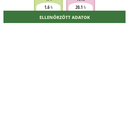
1.6
20.1
%
%
ELLENŐRZÖTT ADATOK