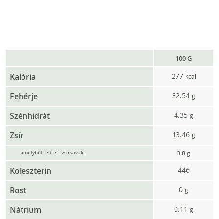
100 G
Kalória
277
kcal
Fehérje
32.54
g
Szénhidrát
4.35
g
Zsír
13.46
g
3.8
g
amelyből telített zsírsavak
Koleszterin
446
Rost
0
g
Nátrium
0.11
g