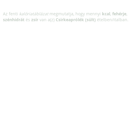
Az fenti
kalóriatáblázat
megmutatja, hogy mennyi
kcal
,
fehérje
,
szénhidrát
és
zsír
van a(z)
Csirkeaprólék (sült)
ételben/italban.