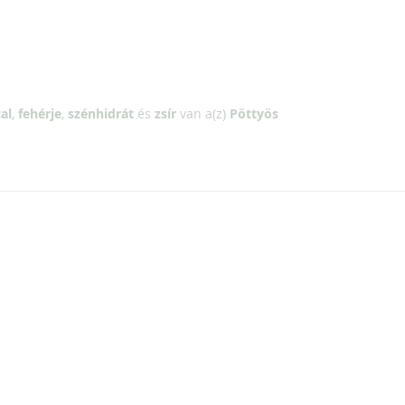
al
,
fehérje
,
szénhidrát
és
zsír
van a(z)
Pöttyös