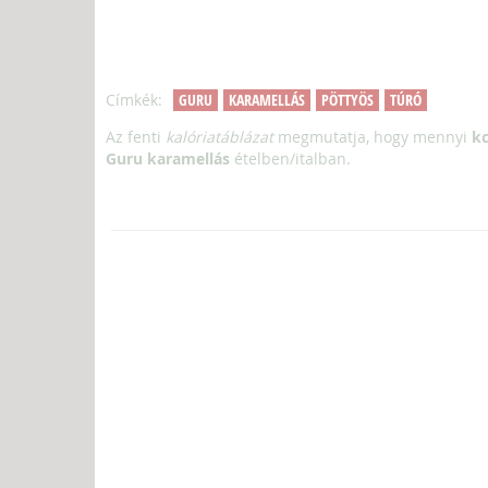
Címkék:
GURU
KARAMELLÁS
PÖTTYÖS
TÚRÓ
Az fenti
kalóriatáblázat
megmutatja, hogy mennyi
kc
Guru karamellás
ételben/italban.