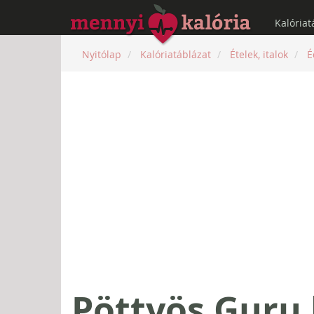
Kalóriat
Nyitólap
Kalóriatáblázat
Ételek, italok
É
Pöttyös Guru