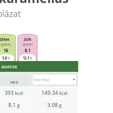
blázat
ZÉNHIDRÁT
ZSÍR
(
gramm
)
(
gramm
)
16
8.1
5.8
12.1
%
%
 ADATOK
100 G
393
149.34
kcal
kcal
8.1
3.08
g
g