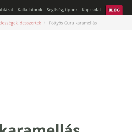
áblázat
Kalkulátorok
Segítség, tippek
Kapcsolat
BLOG
dességek, desszertek
Pöttyös Guru karamellás
 karamellás