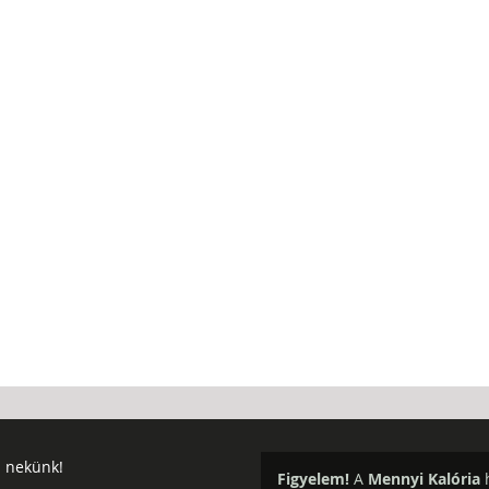
j nekünk!
Figyelem!
A
Mennyi Kalória
h