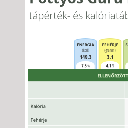
tápérték- és kalóriatá
ENERGIA
FEHÉRJE
S
(
kcal
)
(
gramm
)
149.3
3.1
7.5
4.1
%
%
ELLENŐRZÖTT
Kalória
Fehérje