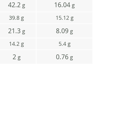
42.2
16.04
g
g
39.8
g
15.12
g
21.3
8.09
g
g
14.2
g
5.4
g
2
0.76
g
g