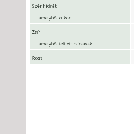
Szénhidrát
amelyből cukor
Zsír
amelyből telített zsírsavak
Rost