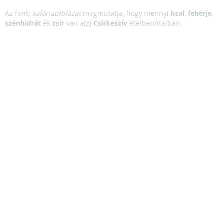
Az fenti
kalóriatáblázat
megmutatja, hogy mennyi
kcal
,
fehérje
,
szénhidrát
és
zsír
van a(z)
Csirkeszív
ételben/italban.