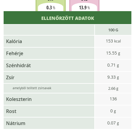
0.3
13.9
%
%
ELLENŐRZÖTT ADATOK
100 G
Kalória
153
kcal
Fehérje
15.55
g
Szénhidrát
0.71
g
Zsír
9.33
g
2.66
g
amelyből telített zsírsavak
Koleszterin
136
Rost
0
g
Nátrium
0.07
g