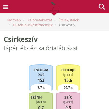
Nyitólap
Kalóriatáblázat
Ételek, italok
Húsok, húskészítmények
Csirkeszív
Csirkeszív
tápérték- és kalóriatáblázat
ENERGIA
FEHÉRJE
(
kcal
)
(
gramm
)
153
15.6
7.7
20.7
%
%
SZÉNHIDRÁT
ZSÍR
(
gramm
)
(
gramm
)
0.7
9.3