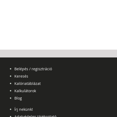
Belépés / regisztráció
Keresés
Kalóriatáblázat
Kalkulátorok
Blog
Írj nekünk!
Adatvédelmi tájékoztató