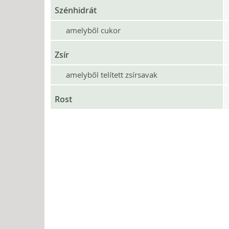
Szénhidrát
amelyből cukor
Zsír
amelyből telített zsírsavak
Rost