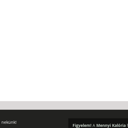
j nekünk!
Figyelem!
A
Mennyi Kalória
h