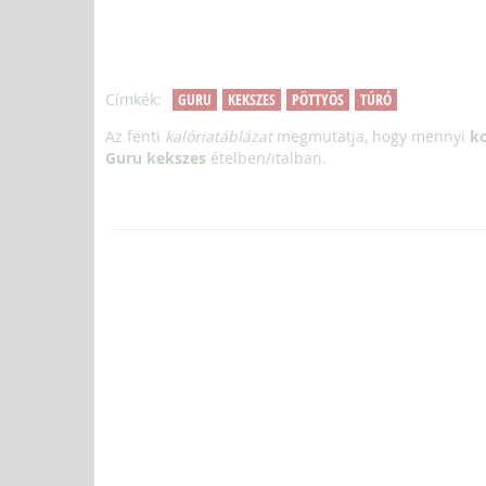
Címkék:
GURU
KEKSZES
PÖTTYÖS
TÚRÓ
Az fenti
kalóriatáblázat
megmutatja, hogy mennyi
kc
Guru kekszes
ételben/italban.