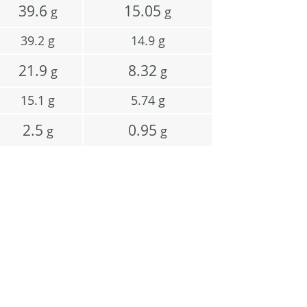
39.6
15.05
g
g
39.2
g
14.9
g
21.9
8.32
g
g
15.1
g
5.74
g
2.5
0.95
g
g