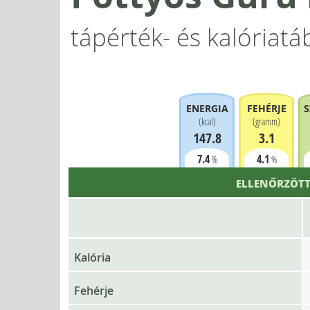
tápérték- és kalóriatá
ENERGIA
FEHÉRJE
S
(
kcal
)
(
gramm
)
147.8
3.1
7.4
4.1
%
%
ELLENŐRZÖTT
Kalória
Fehérje