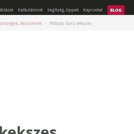
áblázat
Kalkulátorok
Segítség, tippek
Kapcsolat
BLOG
dességek, desszertek
Pöttyös Guru kekszes
 kekszes