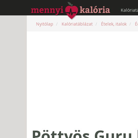
Kalóriat
Nyitólap
Kalóriatáblázat
Ételek, italok
É
Pöttyös Guru