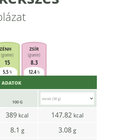
blázat
ZÉNHIDRÁT
ZSÍR
(
gramm
)
(
gramm
)
15
8.3
5.5
12.4
%
%
 ADATOK
100 G
389
147.82
kcal
kcal
8.1
3.08
g
g