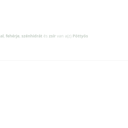
al
,
fehérje
,
szénhidrát
és
zsír
van a(z)
Pöttyös