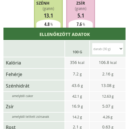
SZÉNHIDRÁT
ZSÍR
(
gramm
)
(
gramm
)
13.1
5.1
4.8
7.6
%
%
ELLENŐRZÖTT ADATOK
100 G
Kalória
356
106.8
kcal
kcal
Fehérje
7.2
2.16
g
g
Szénhidrát
43.6
13.08
g
g
42.1
12.63
g
g
amelyből cukor
Zsír
16.9
5.07
g
g
14.2
4.26
g
g
amelyből telített zsírsavak
Rost
2.1
0.63
g
g