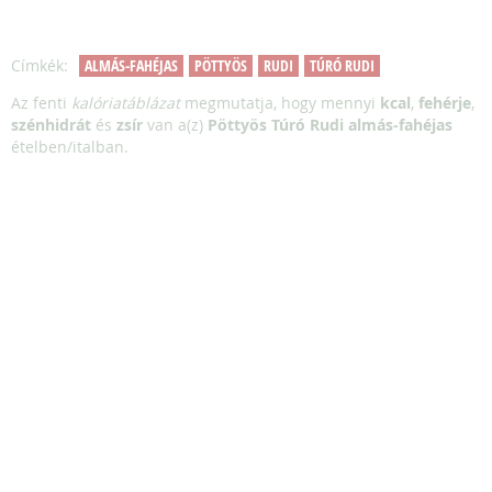
Címkék:
ALMÁS-FAHÉJAS
PÖTTYÖS
RUDI
TÚRÓ RUDI
Az fenti
kalóriatáblázat
megmutatja, hogy mennyi
kcal
,
fehérje
,
szénhidrát
és
zsír
van a(z)
Pöttyös Túró Rudi almás-fahéjas
ételben/italban.