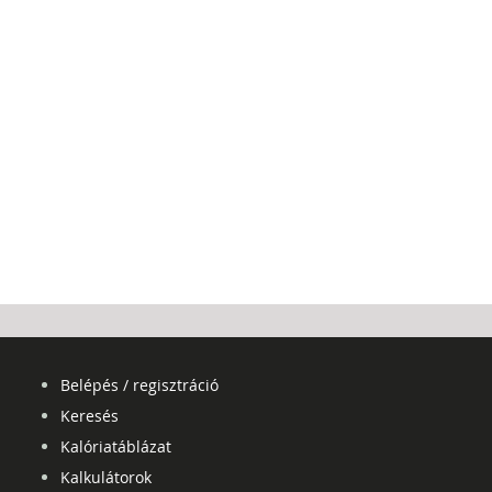
Belépés / regisztráció
Keresés
Kalóriatáblázat
Kalkulátorok