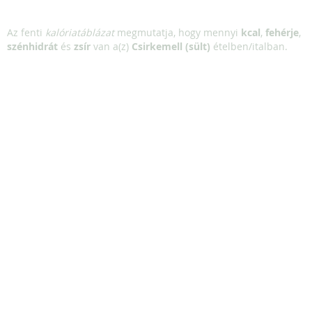
Az fenti
kalóriatáblázat
megmutatja, hogy mennyi
kcal
,
fehérje
,
szénhidrát
és
zsír
van a(z)
Csirkemell (sült)
ételben/italban.