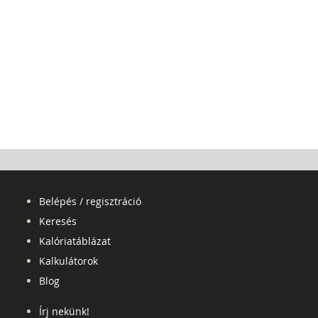
Belépés / regisztráció
Keresés
Kalóriatáblázat
Kalkulátorok
Blog
Írj nekünk!