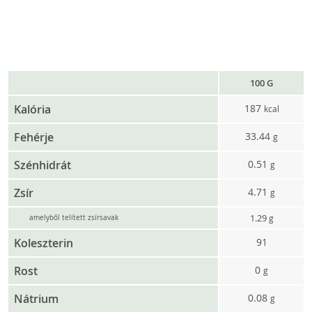
100 G
Kalória
187
kcal
Fehérje
33.44
g
Szénhidrát
0.51
g
Zsír
4.71
g
1.29
g
amelyből telített zsírsavak
Koleszterin
91
Rost
0
g
Nátrium
0.08
g