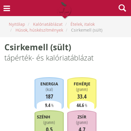
Nyitólap
Kalóriatáblázat
Ételek, italok
Húsok, húskészítmények
Csirkemell (sült)
Csirkemell (sült)
tápérték- és kalóriatáblázat
ENERGIA
FEHÉRJE
(
kcal
)
(
gramm
)
187
33.4
9.4
44.6
%
%
SZÉNHIDRÁT
ZSÍR
(
gramm
)
(
gramm
)
0.5
4.7