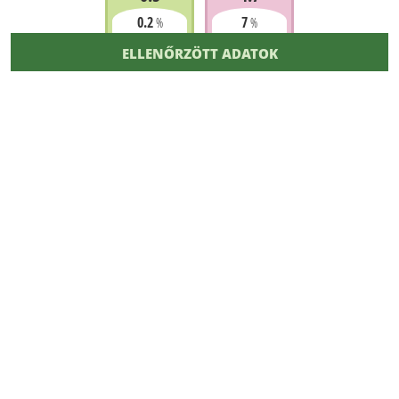
0.2
7
%
%
ELLENŐRZÖTT ADATOK