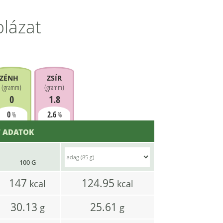
blázat
ZÉNHIDRÁT
ZSÍR
(
gramm
)
(
gramm
)
0
1.8
0
2.6
%
%
 ADATOK
100 G
147
124.95
kcal
kcal
30.13
25.61
g
g