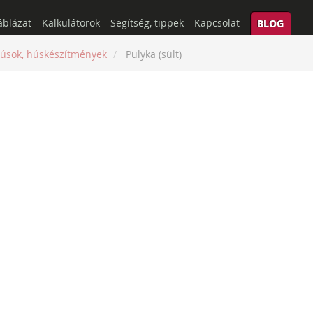
áblázat
Kalkulátorok
Segítség, tippek
Kapcsolat
BLOG
úsok, húskészítmények
Pulyka (sült)