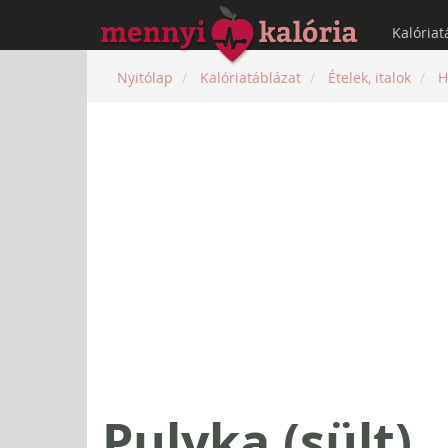
Kalóriat
Nyitólap
Kalóriatáblázat
Ételek, italok
H
Pulyka (sült)