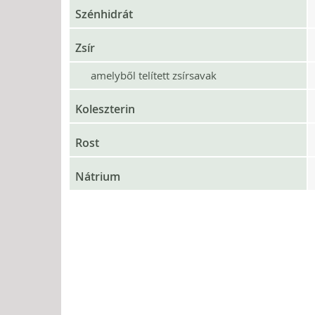
Szénhidrát
Zsír
amelyből telített zsírsavak
Koleszterin
Rost
Nátrium