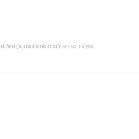
al
,
fehérje
,
szénhidrát
és
zsír
van a(z)
Pulyka