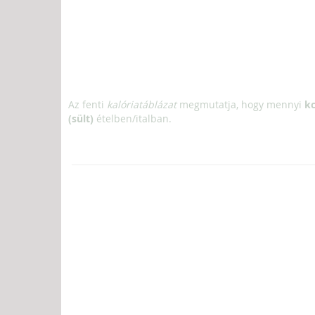
Az fenti
kalóriatáblázat
megmutatja, hogy mennyi
kc
(sült)
ételben/italban.