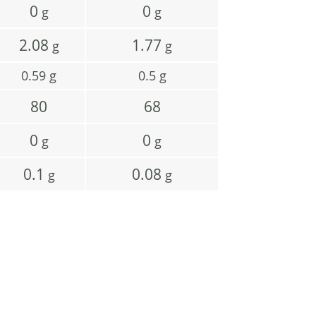
0
0
g
g
2.08
1.77
g
g
0.59
g
0.5
g
80
68
0
0
g
g
0.1
0.08
g
g