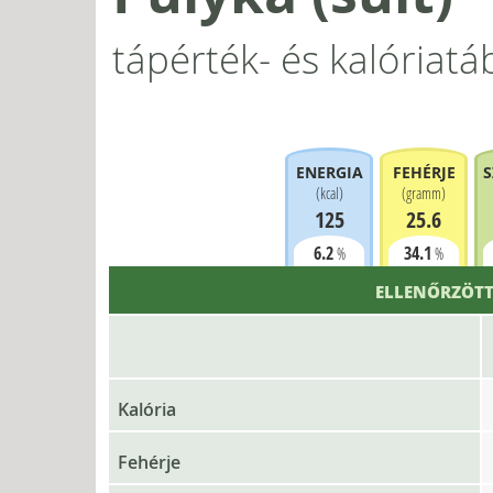
tápérték- és kalóriatá
ENERGIA
FEHÉRJE
S
(
kcal
)
(
gramm
)
125
25.6
6.2
34.1
%
%
ELLENŐRZÖTT
Kalória
Fehérje