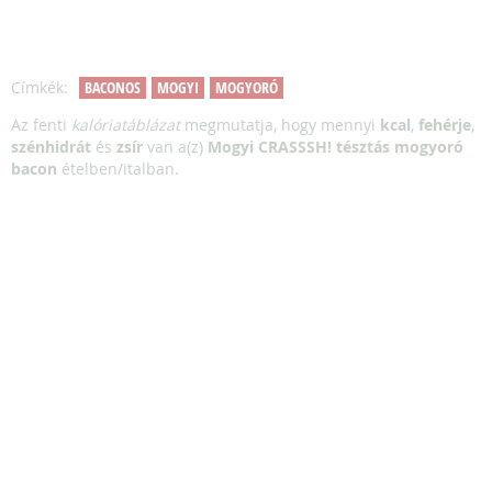
Címkék:
BACONOS
MOGYI
MOGYORÓ
Az fenti
kalóriatáblázat
megmutatja, hogy mennyi
kcal
,
fehérje
,
szénhidrát
és
zsír
van a(z)
Mogyi CRASSSH! tésztás mogyoró
bacon
ételben/italban.