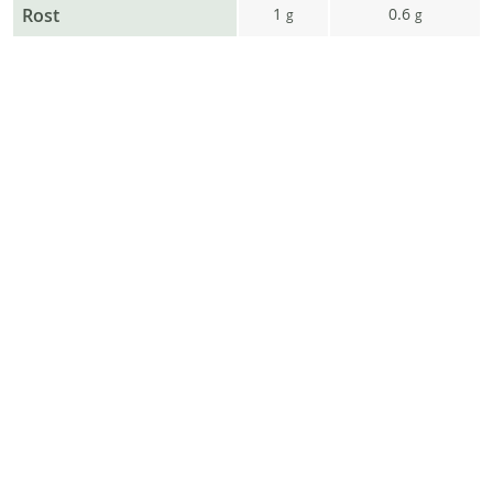
Rost
1
0.6
g
g