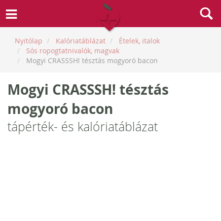
Nyitólap
Kalóriatáblázat
Ételek, italok
Sós ropogtatnivalók, magvak
Mogyi CRASSSH! tésztás mogyoró bacon
Mogyi CRASSSH! tésztás
mogyoró bacon
tápérték- és kalóriatáblázat