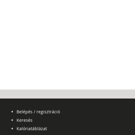
Belépés / regisztráció
Keresés
Kalóriatáblázat