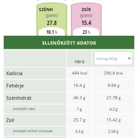
SZÉNHIDRÁT
ZSÍR
(
gramm
)
(
gramm
)
27.8
15.4
10.1
23
%
%
ELLENŐRZÖTT ADATOK
100 G
Kalória
484
290.4
kcal
kcal
Fehérje
16.4
9.84
g
g
Szénhidrát
46.3
27.78
g
g
7
4.2
g
g
amelyből cukor
Zsír
25.7
15.42
g
g
4.3
2.58
g
g
amelyből telített zsírsavak