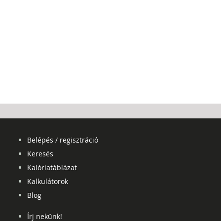
Belépés / regisztráció
Keresés
Kalóriatáblázat
Kalkulátorok
Blog
Írj nekünk!