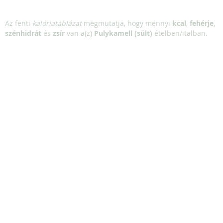
Az fenti
kalóriatáblázat
megmutatja, hogy mennyi
kcal
,
fehérje
,
szénhidrát
és
zsír
van a(z)
Pulykamell (sült)
ételben/italban.