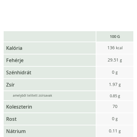
100 G
Kalória
136
kcal
Fehérje
29.51
g
Szénhidrát
0
g
Zsír
1.97
g
0.85
g
amelyből telített zsírsavak
Koleszterin
70
Rost
0
g
Nátrium
0.11
g