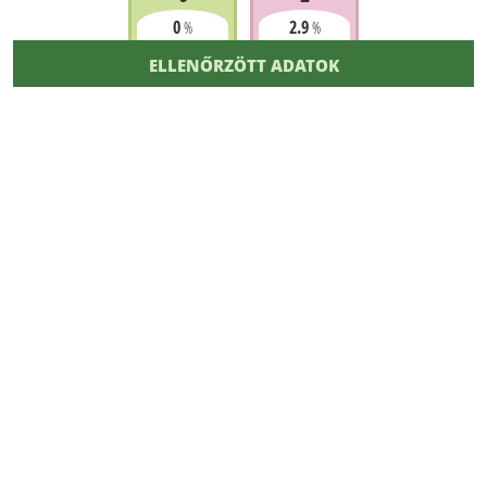
0
2.9
%
%
ELLENŐRZÖTT ADATOK