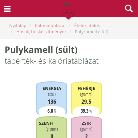
Nyitólap
Kalóriatáblázat
Ételek, italok
Húsok, húskészítmények
Pulykamell (sült)
Pulykamell (sült)
tápérték- és kalóriatáblázat
ENERGIA
FEHÉRJE
(
kcal
)
(
gramm
)
136
29.5
6.8
39.3
%
%
SZÉNHIDRÁT
ZSÍR
(
gramm
)
(
gramm
)
0
2