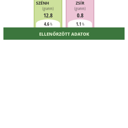
SZÉNHIDRÁT
ZSÍR
(
gramm
)
(
gramm
)
12.8
0.8
4.6
1.1
%
%
ELLENŐRZÖTT ADATOK