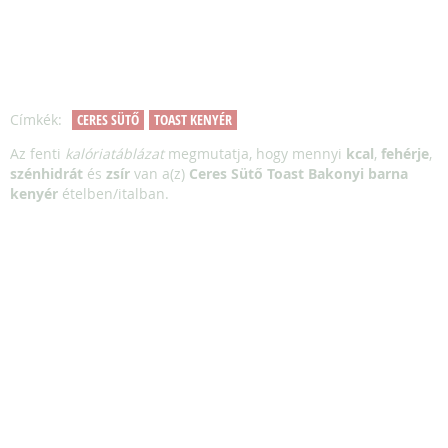
Címkék:
CERES SÜTŐ
TOAST KENYÉR
Az fenti
kalóriatáblázat
megmutatja, hogy mennyi
kcal
,
fehérje
,
szénhidrát
és
zsír
van a(z)
Ceres Sütő Toast Bakonyi barna
kenyér
ételben/italban.