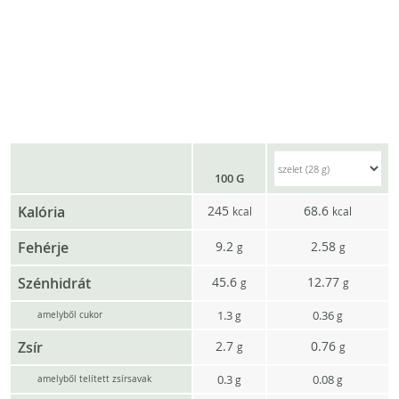
100 G
Kalória
245
68.6
kcal
kcal
Fehérje
9.2
2.58
g
g
Szénhidrát
45.6
12.77
g
g
1.3
0.36
g
g
amelyből cukor
Zsír
2.7
0.76
g
g
0.3
0.08
g
g
amelyből telített zsírsavak