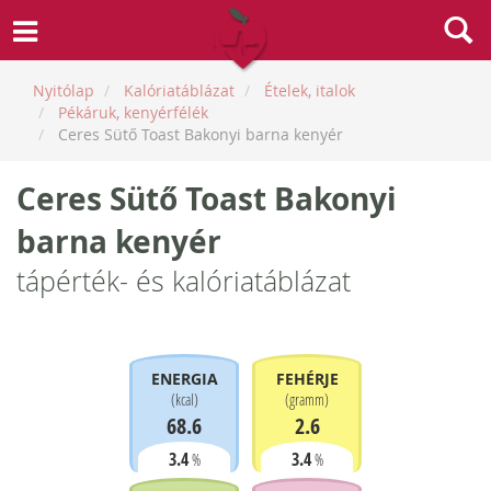
Nyitólap
Kalóriatáblázat
Ételek, italok
Pékáruk, kenyérfélék
Ceres Sütő Toast Bakonyi barna kenyér
Ceres Sütő Toast Bakonyi
barna kenyér
tápérték- és kalóriatáblázat
ENERGIA
FEHÉRJE
(
kcal
)
(
gramm
)
68.6
2.6
3.4
3.4
%
%