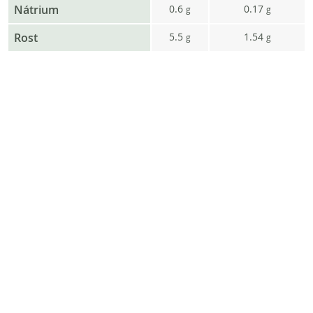
Nátrium
0.6
0.17
g
g
Rost
5.5
1.54
g
g