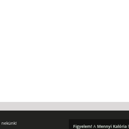
j nekünk!
Figyelem!
A
Mennyi Kalória
h