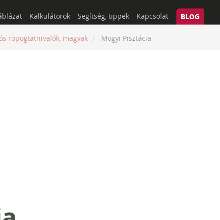
áblázat
Kalkulátorok
Segítség, tippek
Kapcsolat
BLOG
ós ropogtatnivalók, magvak
Mogyi Pisztácia
ia