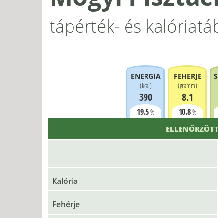
tápérték- és kalóriatá
ENERGIA
FEHÉRJE
S
(
kcal
)
(
gramm
)
390
8.1
19.5
10.8
%
%
ELLENŐRZÖTT
Kalória
Fehérje