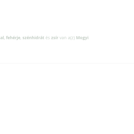
al
,
fehérje
,
szénhidrát
és
zsír
van a(z)
Mogyi