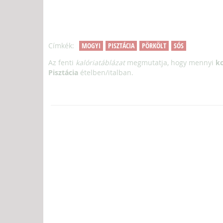
Címkék:
MOGYI
PISZTÁCIA
PÖRKÖLT
SÓS
Az fenti
kalóriatáblázat
megmutatja, hogy mennyi
kc
Pisztácia
ételben/italban.