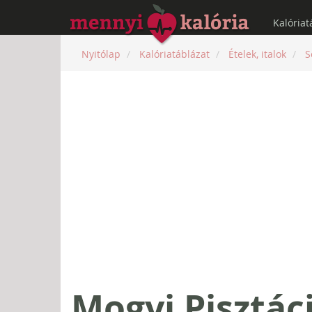
Kalóriat
Nyitólap
Kalóriatáblázat
Ételek, italok
S
Mogyi Pisztác