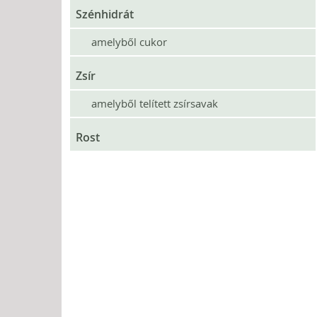
Szénhidrát
amelyből cukor
Zsír
amelyből telített zsírsavak
Rost