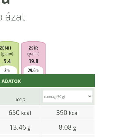
blázat
ZÉNHIDRÁT
ZSÍR
(
gramm
)
(
gramm
)
5.4
19.8
2
29.6
%
%
 ADATOK
100 G
650
390
kcal
kcal
13.46
8.08
g
g