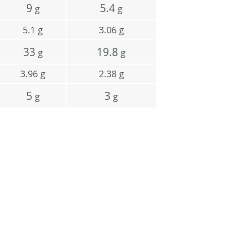
9
5.4
g
g
5.1
g
3.06
g
33
19.8
g
g
3.96
g
2.38
g
5
3
g
g