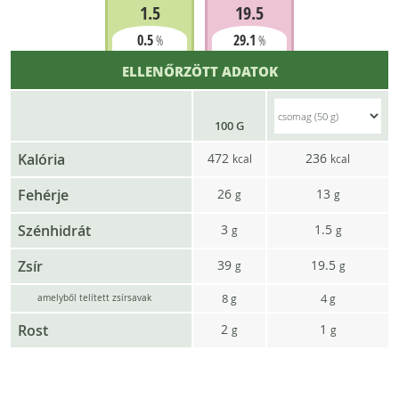
1.5
19.5
0.5
29.1
%
%
ELLENŐRZÖTT ADATOK
100 G
Kalória
472
236
kcal
kcal
Fehérje
26
13
g
g
Szénhidrát
3
1.5
g
g
Zsír
39
19.5
g
g
8
4
g
g
amelyből telített zsírsavak
Rost
2
1
g
g