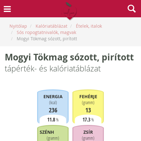
Nyitólap
Kalóriatáblázat
Ételek, italok
Sós ropogtatnivalók, magvak
Mogyi Tökmag sózott, pirított
Mogyi Tökmag sózott, pirított
tápérték- és kalóriatáblázat
ENERGIA
FEHÉRJE
(
kcal
)
(
gramm
)
236
13
11.8
17.3
%
%
SZÉNHIDRÁT
ZSÍR
(
gramm
)
(
gramm
)