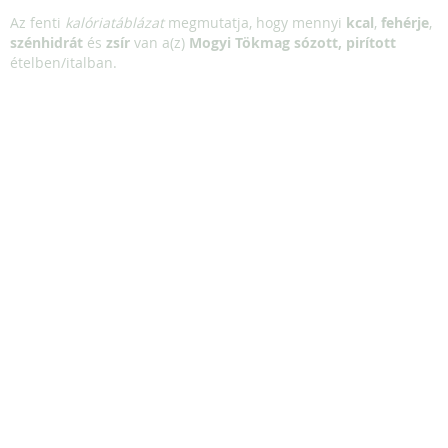
Az fenti
kalóriatáblázat
megmutatja, hogy mennyi
kcal
,
fehérje
,
szénhidrát
és
zsír
van a(z)
Mogyi Tökmag sózott, pirított
ételben/italban.