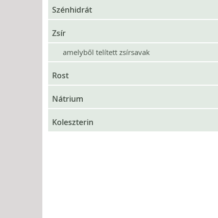
Szénhidrát
Zsír
amelyből telített zsírsavak
Rost
Nátrium
Koleszterin