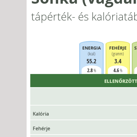
tápérték- és kalóriatá
ENERGIA
FEHÉRJE
S
(
kcal
)
(
gramm
)
55.2
3.4
2.8
4.6
%
%
ELLENŐRZÖTT
Kalória
Fehérje