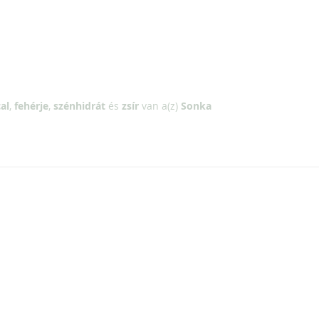
al
,
fehérje
,
szénhidrát
és
zsír
van a(z)
Sonka