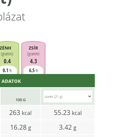
blázat
ZÉNHIDRÁT
ZSÍR
(
gramm
)
(
gramm
)
0.4
4.3
0.1
6.5
%
%
 ADATOK
100 G
263
55.23
kcal
kcal
16.28
3.42
g
g