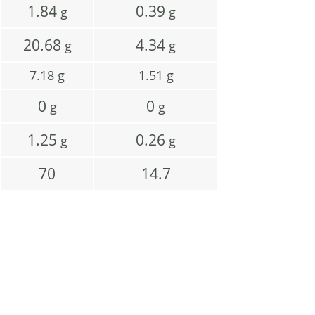
1.84
0.39
g
g
20.68
4.34
g
g
7.18
g
1.51
g
0
0
g
g
1.25
0.26
g
g
70
14.7