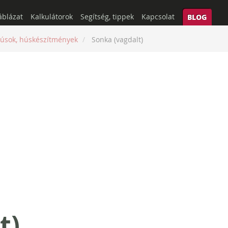
áblázat
Kalkulátorok
Segítség, tippek
Kapcsolat
BLOG
úsok, húskészítmények
Sonka (vagdalt)
t)