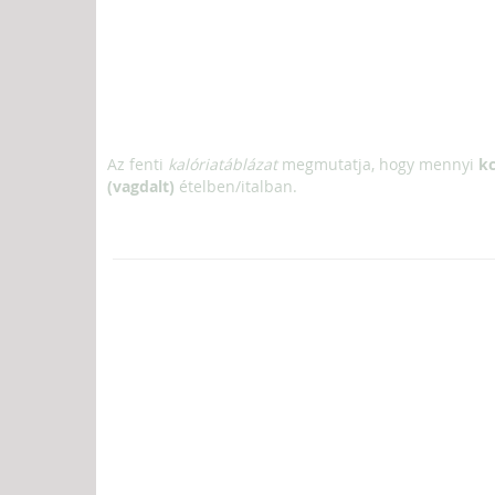
Az fenti
kalóriatáblázat
megmutatja, hogy mennyi
kc
(vagdalt)
ételben/italban.