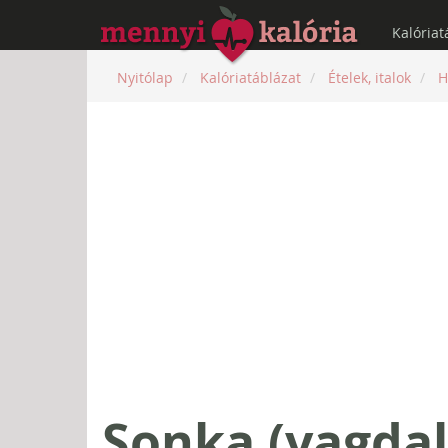
Kalóriat
Nyitólap
Kalóriatáblázat
Ételek, italok
H
Sonka (vagdal