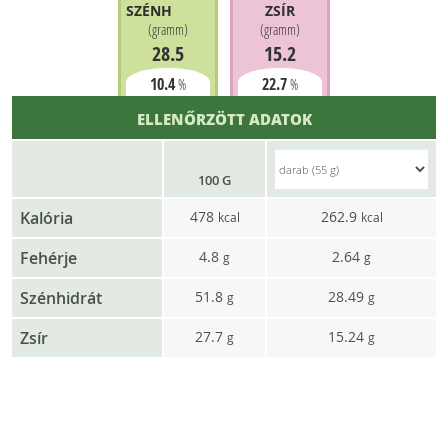
SZÉNHIDRÁT
ZSÍR
(
gramm
)
(
gramm
)
28.5
15.2
10.4
22.7
%
%
ELLENŐRZÖTT ADATOK
100 G
Kalória
478
262.9
kcal
kcal
Fehérje
4.8
2.64
g
g
Szénhidrát
51.8
28.49
g
g
Zsír
27.7
15.24
g
g