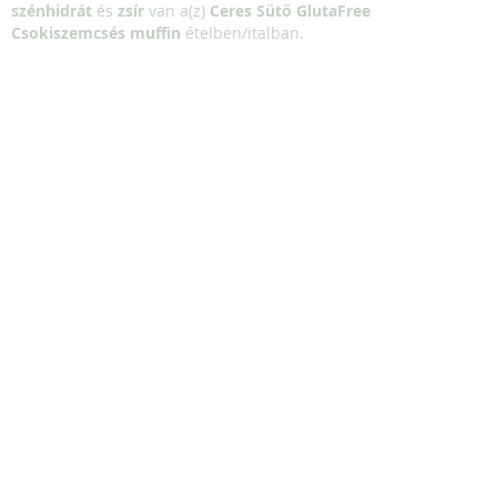
szénhidrát
és
zsír
van a(z)
Ceres Sütő GlutaFree
Csokiszemcsés muffin
ételben/italban.