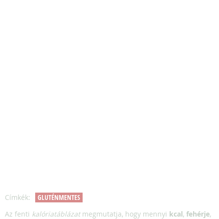
Címkék:
GLUTÉNMENTES
Az fenti
kalóriatáblázat
megmutatja, hogy mennyi
kcal
,
fehérje
,