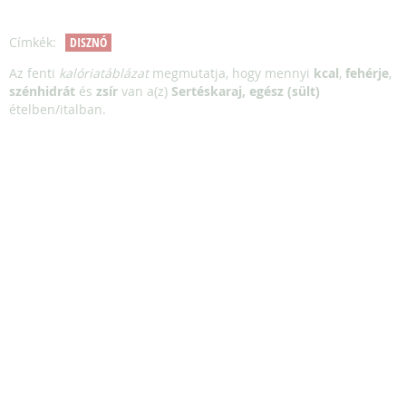
Címkék:
DISZNÓ
Az fenti
kalóriatáblázat
megmutatja, hogy mennyi
kcal
,
fehérje
,
szénhidrát
és
zsír
van a(z)
Sertéskaraj, egész (sült)
ételben/italban.