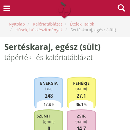
Nyitólap
Kalóriatáblázat
Ételek, italok
Húsok, húskészítmények
Sertéskaraj, egész (sült)
Sertéskaraj, egész (sült)
tápérték- és kalóriatáblázat
ENERGIA
FEHÉRJE
(
kcal
)
(
gramm
)
248
27.1
12.4
36.1
%
%
SZÉNHIDRÁT
ZSÍR
(
gramm
)
(
gramm
)
0
14.7