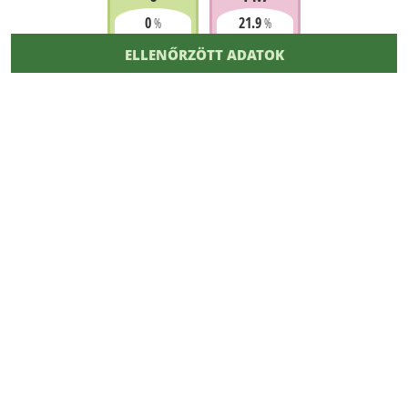
0
21.9
%
%
ELLENŐRZÖTT ADATOK