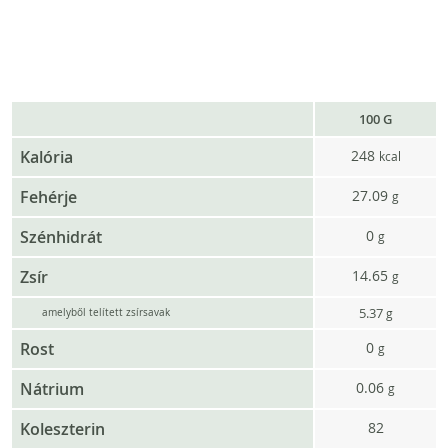
100 G
Kalória
248
kcal
Fehérje
27.09
g
Szénhidrát
0
g
Zsír
14.65
g
5.37
g
amelyből telített zsírsavak
Rost
0
g
Nátrium
0.06
g
Koleszterin
82